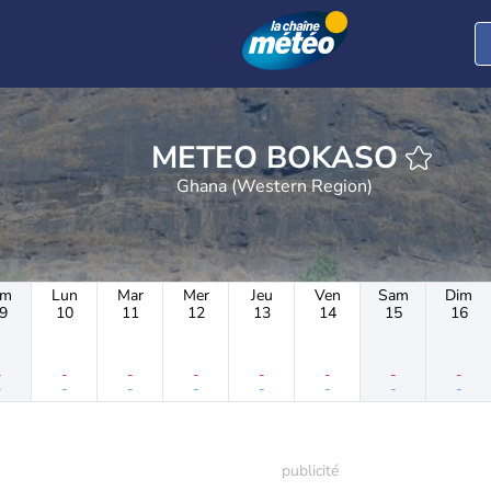
METEO BOKASO
Ghana (Western Region)
im
Lun
Mar
Mer
Jeu
Ven
Sam
Dim
9
10
11
12
13
14
15
16
-
-
-
-
-
-
-
-
-
-
-
-
-
-
-
-