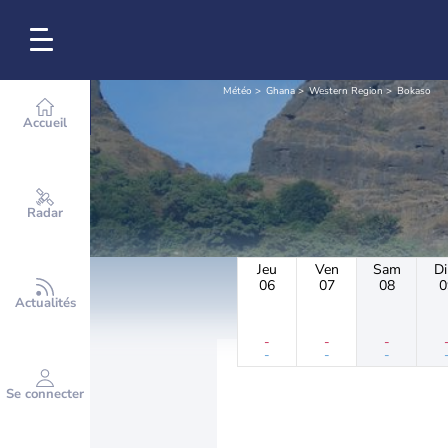
Météo
Ghana
Western Region
Bokaso
Accueil
Radar
Jeu
Ven
Sam
D
06
07
08
0
Actualités
-
-
-
-
-
-
Se connecter