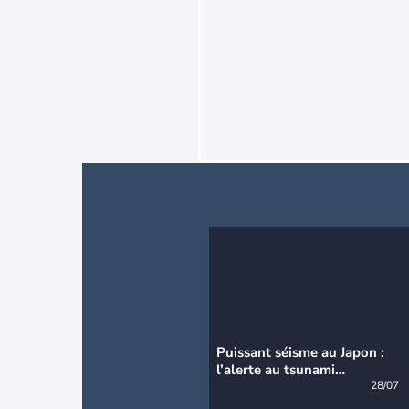
Puissant séisme au Japon :
l’alerte au tsunami
désormais levée
28/07