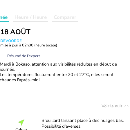
née
Heure / Heure
Comparer
 18 AOÛT
ANDEVOORDE
mise à jour à
02h00
(heure locale)
Résumé de l’expert
Mardi à Bokaso, attention aux visibilités réduites en début de
journée.
Les températures fluctueront entre 20 et 27°C, elles seront
chaudes l'après-midi.
Voir la nuit
Brouillard laissant place à des nuages bas.
Possibilité d'averses.
Calme