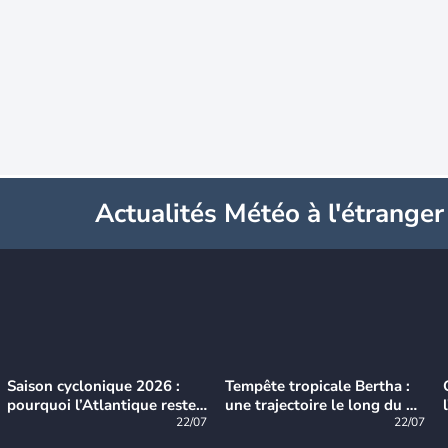
Actualités Météo à l'étranger
Saison cyclonique 2026 :
Tempête tropicale Bertha :
pourquoi l’Atlantique reste
une trajectoire le long du du
très calme à ce stade ?
22/07
littoral américain
22/07