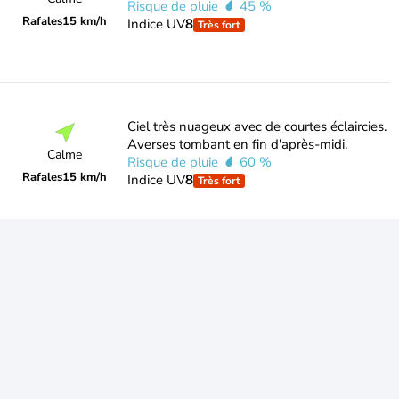
Risque de pluie
45 %
Rafales
15 km/h
Indice UV
8
Très fort
Ciel très nuageux avec de courtes éclaircies.
Averses tombant en fin d'après-midi.
Calme
Risque de pluie
60 %
Rafales
15 km/h
Indice UV
8
Très fort