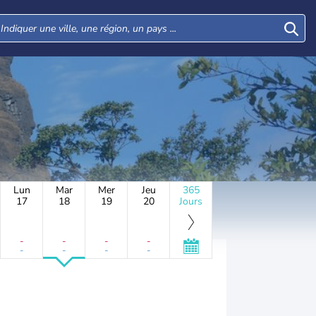
Lun
Mar
Mer
Jeu
365
17
18
19
20
Jours
-
-
-
-
-
-
-
-