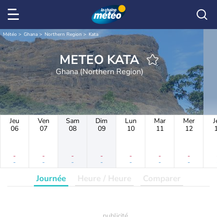
Météo
Ghana
Northern Region
Kata
METEO KATA
Ghana (Northern Region)
Jeu
Ven
Sam
Dim
Lun
Mar
Mer
J
06
07
08
09
10
11
12
-
-
-
-
-
-
-
-
-
-
-
-
-
-
Journée
Heure / Heure
Comparer