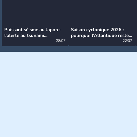
Puissant séisme au Japon :
Saison cyclonique 2026 :
l’alerte au tsunami
pourquoi l’Atlantique reste
désormais levée
28/07
très calme à ce stade ?
22/07