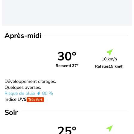
Après-midi
30°
10 km/h
Ressenti 37°
Rafales
15 km/h
Développement d'orages.
Quelques averses.
Risque de pluie
80 %
Indice UV
9
Très fort
Soir
25°