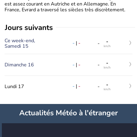
est assez courant en Autriche et en Allemagne. En
France, Evrard a traversé les siècles très discrètement.
jours suivants
Ce week-end,
-
-
|
-
-
Samedi 15
km/h
-
-
|
-
Dimanche 16
-
km/h
-
-
|
-
Lundi 17
-
km/h
Actualités Météo à l'étranger