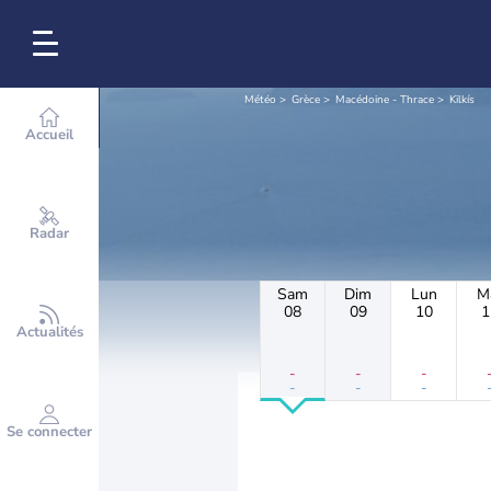
Météo
Grèce
Macédoine - Thrace
Kilkís
Accueil
Radar
Sam
Dim
Lun
M
08
09
10
1
Actualités
-
-
-
-
-
-
Se connecter