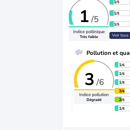
1
/5
1
1
/5
/5
1
/5
Indice pollinique
Voir tous 
Très faible
Pollution et qual
1
/6
3
1
/6
/6
1
/6
3
/6
Indice pollution
2
Dégradé
/6
1
/6