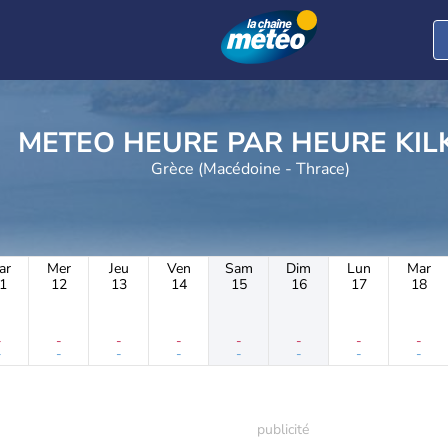
METEO HEURE PAR H
Grèce (Macédoine - Thrace)
ar
Mer
Jeu
Ven
Sam
Dim
Lun
Mar
1
12
13
14
15
16
17
18
-
-
-
-
-
-
-
-
-
-
-
-
-
-
-
-