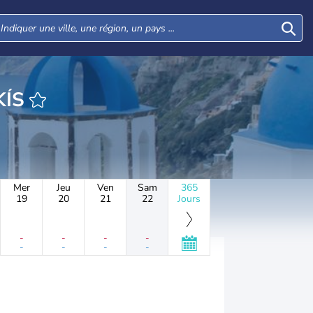
EURE KILKÍS
Mer
Jeu
Ven
Sam
365
19
20
21
22
Jours
-
-
-
-
-
-
-
-