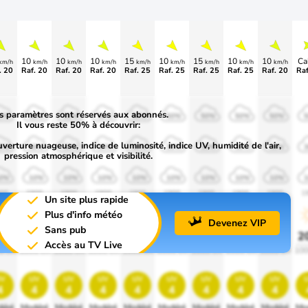
10
10
10
15
10
15
10
10
Ca
km/h
km/h
km/h
km/h
km/h
km/h
km/h
km/h
km/h
. 20
Raf. 20
Raf. 20
Raf. 20
Raf. 25
Raf. 25
Raf. 25
Raf. 25
Raf. 20
Raf
s paramètres sont réservés aux abonnés.
0%
50%
50%
50%
50%
50%
50%
50%
50%
Il vous reste 50% à découvrir:
uverture nuageuse, indice de luminosité, indice UV, humidité de l'air,
0%
30%
30%
30%
30%
30%
30%
30%
30%
pression atmosphérique et visibilité.
0%
10%
10%
10%
10%
10%
10%
10%
10%
00
1900
1900
1900
1900
1900
1900
1900
1900
1
Un site plus rapide
Plus d'info météo
Devenez VIP
Sans pub
0%
20%
20%
20%
20%
20%
20%
20%
20%
2
Accès au TV Live
0 lm
1000 lm
1000 lm
1000 lm
1000 lm
1000 lm
1000 lm
1000 lm
1000 lm
100
v
uv
uv
uv
uv
uv
uv
uv
uv
4
4
4
4
4
4
4
4
4
éré
Modéré
Modéré
Modéré
Modéré
Modéré
Modéré
Modéré
Modéré
Mo