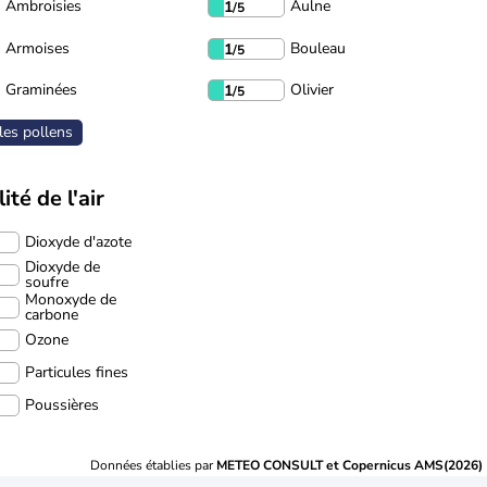
Ambroisies
Aulne
1
/5
Armoises
Bouleau
1
/5
Graminées
Olivier
1
/5
les pollens
ité de l'air
Dioxyde d'azote
Dioxyde de
soufre
Monoxyde de
carbone
Ozone
Particules fines
Poussières
Données établies par
METEO CONSULT et Copernicus AMS(2026)