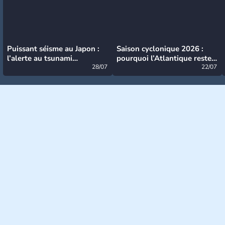
Puissant séisme au Japon :
Saison cyclonique 2026 :
l’alerte au tsunami
pourquoi l’Atlantique reste
désormais levée
28/07
très calme à ce stade ?
22/07