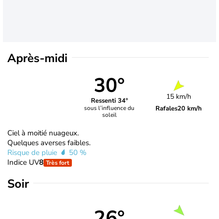
Après-midi
30°
15 km/h
Ressenti 34°
Rafales
20 km/h
sous l’influence du
soleil
Ciel à moitié nuageux.
Quelques averses faibles.
Risque de pluie
50 %
Indice UV
8
Très fort
Soir
26°