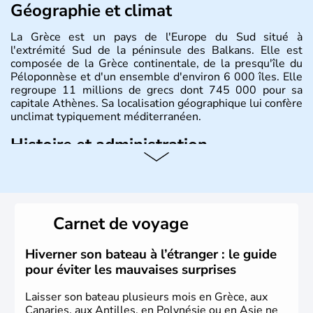
Géographie et climat
La Grèce est un pays de l'Europe du Sud situé à
l'extrémité Sud de la péninsule des Balkans. Elle est
composée de la Grèce continentale, de la presqu'île du
Péloponnèse et d'un ensemble d'environ 6 000 îles. Elle
regroupe 11 millions de grecs dont 745 000 pour sa
capitale Athènes. Sa localisation géographique lui confère
unclimat typiquement méditerranéen.
Histoire et administration
Véritable berceau de la culture Européenne en ce qui
concerne la philosophie et le théâtre, la Grèce antique est
aussi la première à avoir introduit le concept de
démocratie. Elle est également responsable de
Carnet de voyage
l'invention des Jeux Olympiques en 776 avant J.C. Le 25
mars 1820 sonne le début de la Guerre d'indépendance,
aujourd'hui date de la fête nationale grecque. La Grèce
Hiverner son bateau à l’étranger : le guide
est définitivement reconnue comme état indépendant à
pour éviter les mauvaises surprises
partir de 1830.
Laisser son bateau plusieurs mois en Grèce, aux
Canaries, aux Antilles, en Polynésie ou en Asie ne