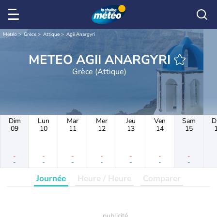
Météo
Grèce
Attique
Agii Anargyri
METEO AGII ANARGYRI
Grèce (Attique)
Dim
Lun
Mar
Mer
Jeu
Ven
Sam
D
09
10
11
12
13
14
15
-
-
-
-
-
-
-
-
-
-
-
-
-
-
Journée
Heure / Heure
Comparer