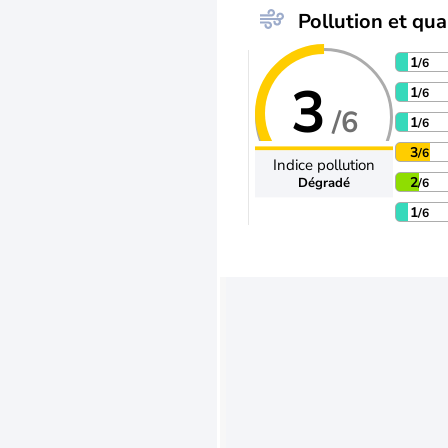
Pollution et qual
1
/6
3
1
/6
/6
1
/6
3
/6
Indice pollution
2
Dégradé
/6
1
/6