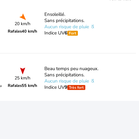
Ensoleillé.
Sans précipitations.
20 km/h
Aucun risque de pluie
Rafales
40 km/h
Indice UV
6
Fort
Beau temps peu nuageux.
Sans précipitations.
25 km/h
Aucun risque de pluie
Rafales
55 km/h
du
Indice UV
9
Très fort