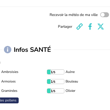
Recevoir la météo de ma ville
Partager
Infos SANTÉ
s
Ambroisies
Aulne
1
/5
Armoises
Bouleau
1
/5
Graminées
Olivier
1
/5
les pollens