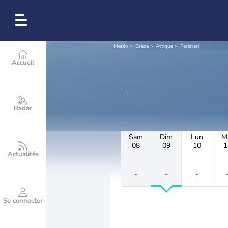
Météo
Grèce
Attique
Peristéri
Accueil
Radar
Sam
Dim
Lun
M
08
09
10
1
Actualités
-
-
-
-
-
-
Se connecter