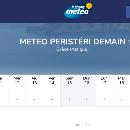
METEO PERISTÉRI DEMAIN
Grèce (Attique)
ar
Mer
Jeu
Ven
Sam
Dim
Lun
Mar
1
12
13
14
15
16
17
18
-
-
-
-
-
-
-
-
-
-
-
-
-
-
-
-