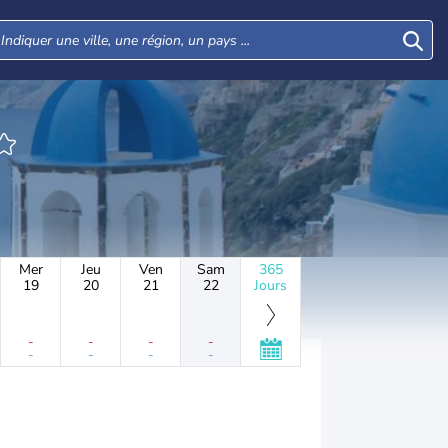
Mer
Jeu
Ven
Sam
365
19
20
21
22
Jours
-
-
-
-
-
-
-
-