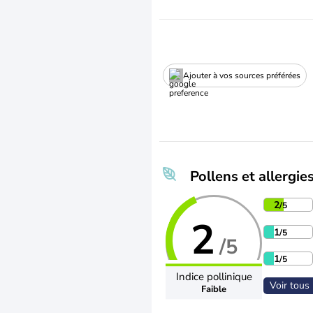
Ajouter à vos sources préférées
Pollens et allergie
2
/5
2
1
/5
/5
1
/5
Indice pollinique
Voir tous 
Faible