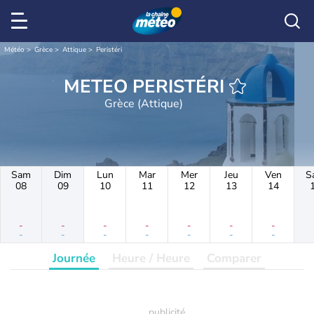
Météo
Grèce
Attique
Peristéri
METEO PERISTÉRI
Grèce (Attique)
Sam
Dim
Lun
Mar
Mer
Jeu
Ven
S
08
09
10
11
12
13
14
-
-
-
-
-
-
-
-
-
-
-
-
-
-
Journée
Heure / Heure
Comparer