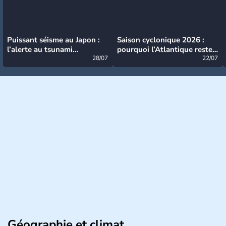
Puissant séisme au Japon :
Saison cyclonique 2026 :
l’alerte au tsunami
pourquoi l’Atlantique reste
désormais levée
28/07
très calme à ce stade ?
22/07
Géographie et climat