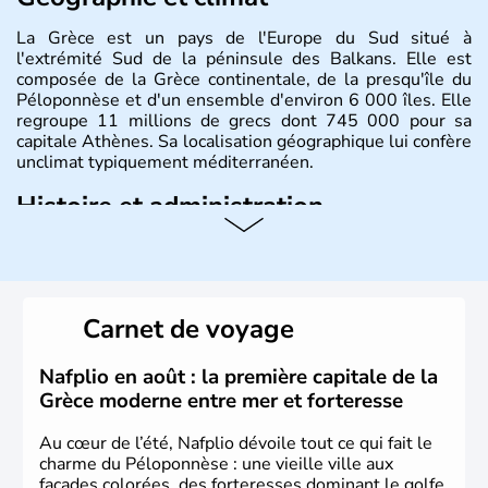
La Grèce est un pays de l'Europe du Sud situé à
l'extrémité Sud de la péninsule des Balkans. Elle est
composée de la Grèce continentale, de la presqu'île du
Péloponnèse et d'un ensemble d'environ 6 000 îles. Elle
regroupe 11 millions de grecs dont 745 000 pour sa
capitale Athènes. Sa localisation géographique lui confère
unclimat typiquement méditerranéen.
Histoire et administration
Véritable berceau de la culture Européenne en ce qui
concerne la philosophie et le théâtre, la Grèce antique est
aussi la première à avoir introduit le concept de
démocratie. Elle est également responsable de
Carnet de voyage
l'invention des Jeux Olympiques en 776 avant J.C. Le 25
mars 1820 sonne le début de la Guerre d'indépendance,
aujourd'hui date de la fête nationale grecque. La Grèce
Nafplio en août : la première capitale de la
est définitivement reconnue comme état indépendant à
Grèce moderne entre mer et forteresse
partir de 1830.
Au cœur de l’été, Nafplio dévoile tout ce qui fait le
charme du Péloponnèse : une vieille ville aux
façades colorées, des forteresses dominant le golfe