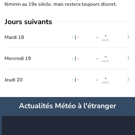
féminin au 19e siècle, mais restera toujours discret.
jours suivants
-
-
|
-
Mardi 18
-
km/h
-
-
|
-
Mercredi 19
-
km/h
-
-
|
-
Jeudi 20
-
km/h
Actualités Météo à l'étranger