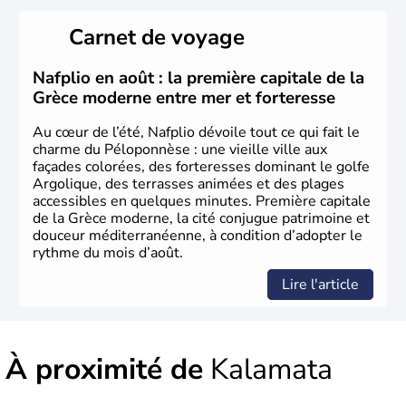
aussi la première à avoir introduit le concept de
démocratie. Elle est également responsable de
Carnet de voyage
l'invention des Jeux Olympiques en 776 avant J.C. Le 25
mars 1820 sonne le début de la Guerre d'indépendance,
aujourd'hui date de la fête nationale grecque. La Grèce
Nafplio en août : la première capitale de la
est définitivement reconnue comme état indépendant à
Grèce moderne entre mer et forteresse
partir de 1830.
Au cœur de l’été, Nafplio dévoile tout ce qui fait le
charme du Péloponnèse : une vieille ville aux
façades colorées, des forteresses dominant le golfe
Argolique, des terrasses animées et des plages
accessibles en quelques minutes. Première capitale
de la Grèce moderne, la cité conjugue patrimoine et
douceur méditerranéenne, à condition d’adopter le
rythme du mois d’août.
Lire l'article
À proximité de
Kalamata