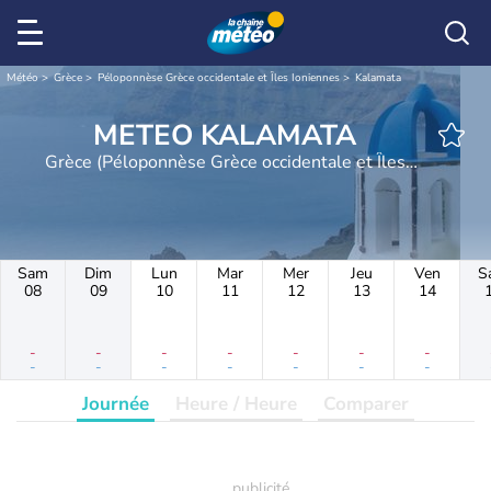
Météo
Grèce
Péloponnèse Grèce occidentale et Îles Ioniennes
Kalamata
METEO KALAMATA
Grèce (Péloponnèse Grèce occidentale et Îles
Ioniennes)
Sam
Dim
Lun
Mar
Mer
Jeu
Ven
S
08
09
10
11
12
13
14
-
-
-
-
-
-
-
-
-
-
-
-
-
-
Journée
Heure / Heure
Comparer