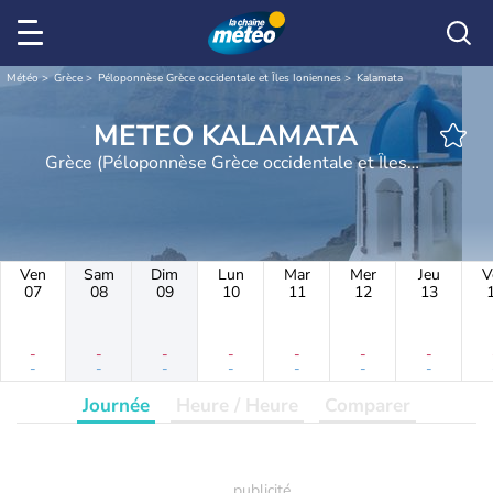
Météo
Grèce
Péloponnèse Grèce occidentale et Îles Ioniennes
Kalamata
METEO KALAMATA
Grèce (Péloponnèse Grèce occidentale et Îles
Ioniennes)
Ven
Sam
Dim
Lun
Mar
Mer
Jeu
V
07
08
09
10
11
12
13
-
-
-
-
-
-
-
-
-
-
-
-
-
-
Journée
Heure / Heure
Comparer