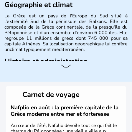
Géographie et climat
La Grèce est un pays de l'Europe du Sud situé à
l'extrémité Sud de la péninsule des Balkans. Elle est
composée de la Grèce continentale, de la presqu'île du
Péloponnèse et d'un ensemble d'environ 6 000 îles. Elle
regroupe 11 millions de grecs dont 745 000 pour sa
capitale Athènes. Sa localisation géographique lui confère
unclimat typiquement méditerranéen.
Histoire et administration
Véritable berceau de la culture Européenne en ce qui
concerne la philosophie et le théâtre, la Grèce antique est
aussi la première à avoir introduit le concept de
démocratie. Elle est également responsable de
Carnet de voyage
l'invention des Jeux Olympiques en 776 avant J.C. Le 25
mars 1820 sonne le début de la Guerre d'indépendance,
aujourd'hui date de la fête nationale grecque. La Grèce
Nafplio en août : la première capitale de la
est définitivement reconnue comme état indépendant à
Grèce moderne entre mer et forteresse
partir de 1830.
Au cœur de l’été, Nafplio dévoile tout ce qui fait le
charme du Péloponnèse : une vieille ville aux