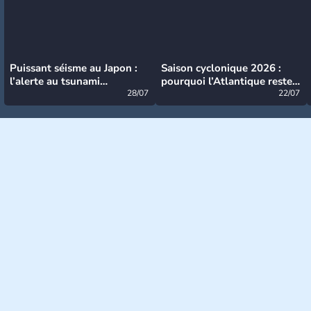
Puissant séisme au Japon :
Saison cyclonique 2026 :
l’alerte au tsunami
pourquoi l’Atlantique reste
désormais levée
28/07
très calme à ce stade ?
22/07