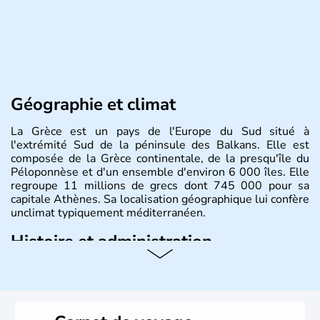
Géographie et climat
La Grèce est un pays de l'Europe du Sud situé à
l'extrémité Sud de la péninsule des Balkans. Elle est
composée de la Grèce continentale, de la presqu'île du
Péloponnèse et d'un ensemble d'environ 6 000 îles. Elle
regroupe 11 millions de grecs dont 745 000 pour sa
capitale Athènes. Sa localisation géographique lui confère
unclimat typiquement méditerranéen.
Histoire et administration
Véritable berceau de la culture Européenne en ce qui
concerne la philosophie et le théâtre, la Grèce antique est
aussi la première à avoir introduit le concept de
démocratie. Elle est également responsable de