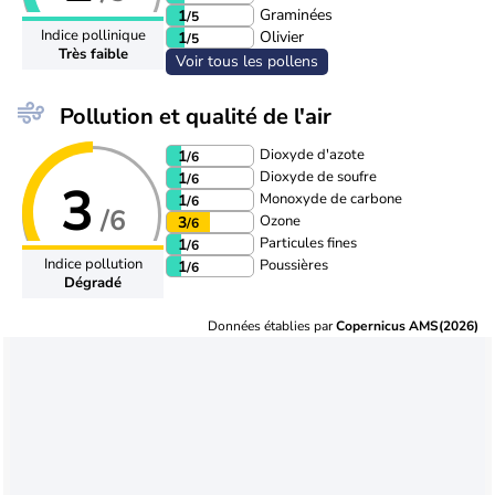
Graminées
1
/5
Indice pollinique
Olivier
1
/5
Très faible
Voir tous les pollens
Pollution et qualité de l'air
Dioxyde d'azote
1
/6
Dioxyde de soufre
1
/6
3
Monoxyde de carbone
1
/6
/6
Ozone
3
/6
Particules fines
1
/6
Indice pollution
Poussières
1
/6
Dégradé
Données établies par
Copernicus AMS(2026)