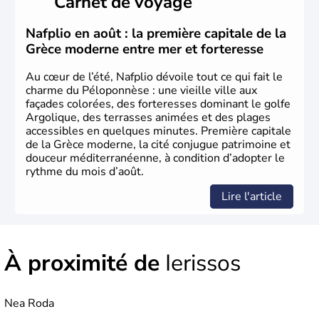
Carnet de voyage
l'invention des Jeux Olympiques en 776 avant J.C. Le 25
mars 1820 sonne le début de la Guerre d'indépendance,
aujourd'hui date de la fête nationale grecque. La Grèce
Nafplio en août : la première capitale de la
est définitivement reconnue comme état indépendant à
Grèce moderne entre mer et forteresse
partir de 1830.
Au cœur de l’été, Nafplio dévoile tout ce qui fait le
charme du Péloponnèse : une vieille ville aux
façades colorées, des forteresses dominant le golfe
Argolique, des terrasses animées et des plages
accessibles en quelques minutes. Première capitale
de la Grèce moderne, la cité conjugue patrimoine et
douceur méditerranéenne, à condition d’adopter le
rythme du mois d’août.
Lire l'article
À proximité de
Ierissos
Nea Roda