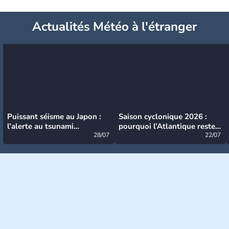
Actualités Météo à l'étranger
Puissant séisme au Japon :
Saison cyclonique 2026 :
l’alerte au tsunami
pourquoi l’Atlantique reste
désormais levée
28/07
très calme à ce stade ?
22/07