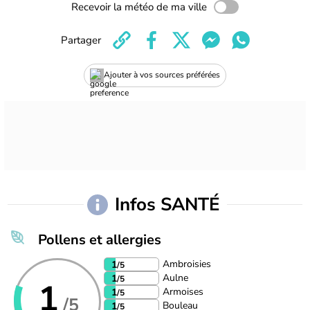
Recevoir la météo de ma ville
Partager
Ajouter à vos sources préférées
Infos SANTÉ
Pollens et allergies
Ambroisies
1
/5
Aulne
1
/5
1
Armoises
1
/5
/5
Bouleau
1
/5