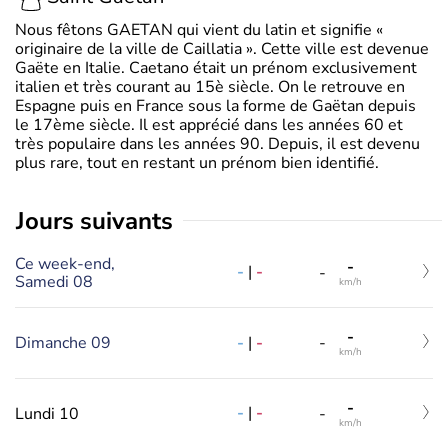
Nous fêtons GAETAN qui vient du latin et signifie «
originaire de la ville de Caillatia ». Cette ville est devenue
Gaëte en Italie. Caetano était un prénom exclusivement
italien et très courant au 15è siècle. On le retrouve en
Espagne puis en France sous la forme de Gaëtan depuis
le 17ème siècle. Il est apprécié dans les années 60 et
très populaire dans les années 90. Depuis, il est devenu
plus rare, tout en restant un prénom bien identifié.
jours suivants
Ce week-end,
-
-
|
-
-
Samedi 08
km/h
-
-
|
-
Dimanche 09
-
km/h
-
-
|
-
Lundi 10
-
km/h