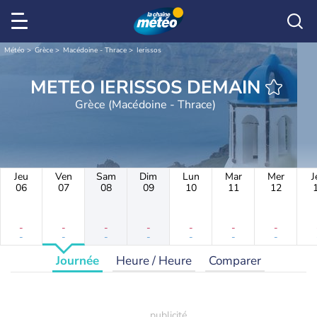
Météo
Grèce
Macédoine - Thrace
Ierissos
METEO IERISSOS DEMAIN
Grèce (Macédoine - Thrace)
Jeu
Ven
Sam
Dim
Lun
Mar
Mer
J
06
07
08
09
10
11
12
-
-
-
-
-
-
-
-
-
-
-
-
-
-
Journée
Heure / Heure
Comparer