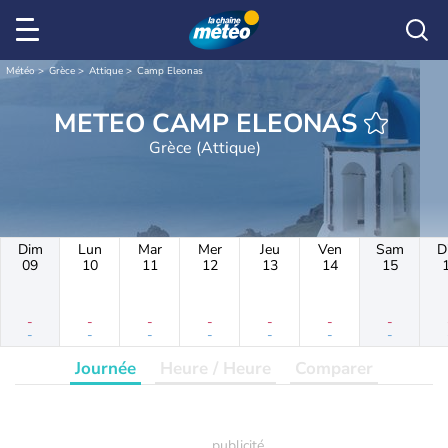
Météo
Grèce
Attique
Camp Eleonas
METEO CAMP ELEONAS
Grèce (Attique)
Dim
Lun
Mar
Mer
Jeu
Ven
Sam
D
09
10
11
12
13
14
15
-
-
-
-
-
-
-
-
-
-
-
-
-
-
Journée
Heure / Heure
Comparer