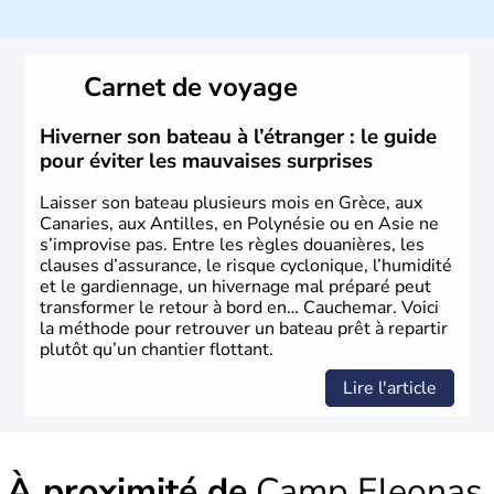
Véritable berceau de la culture Européenne en ce qui
concerne la philosophie et le théâtre, la Grèce antique est
aussi la première à avoir introduit le concept de
démocratie. Elle est également responsable de
Carnet de voyage
l'invention des Jeux Olympiques en 776 avant J.C. Le 25
mars 1820 sonne le début de la Guerre d'indépendance,
aujourd'hui date de la fête nationale grecque. La Grèce
Hiverner son bateau à l’étranger : le guide
est définitivement reconnue comme état indépendant à
pour éviter les mauvaises surprises
partir de 1830.
Laisser son bateau plusieurs mois en Grèce, aux
Canaries, aux Antilles, en Polynésie ou en Asie ne
s’improvise pas. Entre les règles douanières, les
clauses d’assurance, le risque cyclonique, l’humidité
et le gardiennage, un hivernage mal préparé peut
transformer le retour à bord en… Cauchemar. Voici
la méthode pour retrouver un bateau prêt à repartir
plutôt qu’un chantier flottant.
Lire l'article
À proximité de
Camp Eleonas