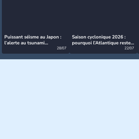
Puissant séisme au Japon :
Saison cyclonique 2026 :
l’alerte au tsunami
pourquoi l’Atlantique reste
désormais levée
28/07
très calme à ce stade ?
22/07