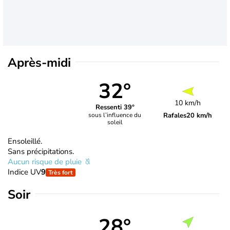
Après-midi
32°
10 km/h
Ressenti 39°
Rafales
20 km/h
sous l’influence du
soleil
Ensoleillé.
Sans précipitations.
Aucun risque de pluie
Indice UV
9
Très fort
Soir
28°