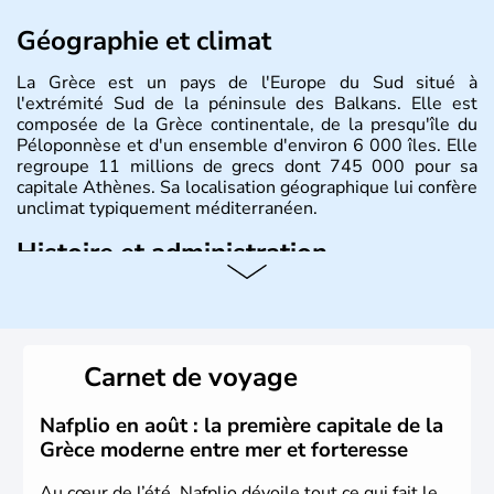
Géographie et climat
La Grèce est un pays de l'Europe du Sud situé à
l'extrémité Sud de la péninsule des Balkans. Elle est
composée de la Grèce continentale, de la presqu'île du
Péloponnèse et d'un ensemble d'environ 6 000 îles. Elle
regroupe 11 millions de grecs dont 745 000 pour sa
capitale Athènes. Sa localisation géographique lui confère
unclimat typiquement méditerranéen.
Histoire et administration
Véritable berceau de la culture Européenne en ce qui
concerne la philosophie et le théâtre, la Grèce antique est
aussi la première à avoir introduit le concept de
démocratie. Elle est également responsable de
Carnet de voyage
l'invention des Jeux Olympiques en 776 avant J.C. Le 25
mars 1820 sonne le début de la Guerre d'indépendance,
aujourd'hui date de la fête nationale grecque. La Grèce
Nafplio en août : la première capitale de la
est définitivement reconnue comme état indépendant à
Grèce moderne entre mer et forteresse
partir de 1830.
Au cœur de l’été, Nafplio dévoile tout ce qui fait le