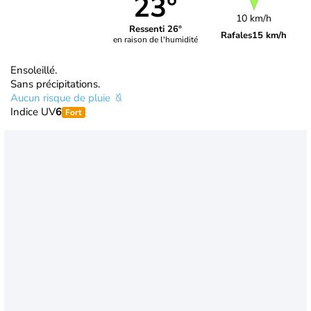
23°
10 km/h
Ressenti 26°
Rafales
15 km/h
en raison de l'humidité
Ensoleillé.
Sans précipitations.
Aucun risque de pluie
Indice UV
6
Fort