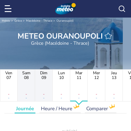
Météo
Grèce
Macédoine - Thrace
Ouranoupoli
METEO OURANOUPOLI
Grèce (Macédoine - Thrace)
Ven
Sam
Dim
Lun
Mar
Mer
Jeu
V
07
08
09
10
11
12
13
-
-
-
-
-
-
-
-
-
-
-
-
-
-
Journée
Heure / Heure
Comparer