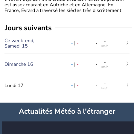
est assez courant en Autriche et en Allemagne. En
France, Evrard a traversé les siècles très discrètement.
jours suivants
Ce week-end,
-
-
|
-
-
Samedi 15
km/h
-
-
|
-
Dimanche 16
-
km/h
-
-
|
-
Lundi 17
-
km/h
Actualités Météo à l'étranger