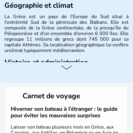
Géographie et climat
La Grèce est un pays de l'Europe du Sud situé à
l'extrémité Sud de la péninsule des Balkans. Elle est
composée de la Grèce continentale, de la presqu'île du
Péloponnèse et d'un ensemble d'environ 6 000 îles. Elle
regroupe 11 millions de grecs dont 745 000 pour sa
capitale Athènes. Sa localisation géographique lui confère
unclimat typiquement méditerranéen.
Histoire et administration
Véritable berceau de la culture Européenne en ce qui
concerne la philosophie et le théâtre, la Grèce antique est
aussi la première à avoir introduit le concept de
démocratie. Elle est également responsable de
Carnet de voyage
l'invention des Jeux Olympiques en 776 avant J.C. Le 25
mars 1820 sonne le début de la Guerre d'indépendance,
aujourd'hui date de la fête nationale grecque. La Grèce
Hiverner son bateau à l’étranger : le guide
est définitivement reconnue comme état indépendant à
pour éviter les mauvaises surprises
partir de 1830.
Laisser son bateau plusieurs mois en Grèce, aux
Canaries, aux Antilles, en Polynésie ou en Asie ne