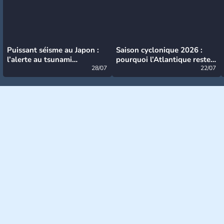
Puissant séisme au Japon :
Saison cyclonique 2026 :
l’alerte au tsunami
pourquoi l’Atlantique reste
désormais levée
28/07
très calme à ce stade ?
22/07