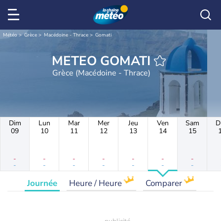
Météo
Grèce
Macédoine - Thrace
Gomati
METEO GOMATI
Grèce (Macédoine - Thrace)
Dim
Lun
Mar
Mer
Jeu
Ven
Sam
D
09
10
11
12
13
14
15
-
-
-
-
-
-
-
-
-
-
-
-
-
-
Journée
Heure / Heure
Comparer