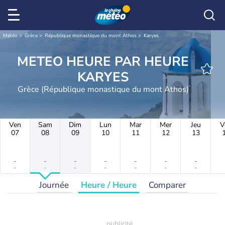
Météo
Grèce
République monastique du mont Athos
Karyes
METEO HEURE PAR HEURE
KARYES
Grèce (République monastique du mont Athos)
Ven
Sam
Dim
Lun
Mar
Mer
Jeu
V
07
08
09
10
11
12
13
-
-
-
-
-
-
-
-
-
-
-
-
-
-
Journée
Heure / Heure
Comparer