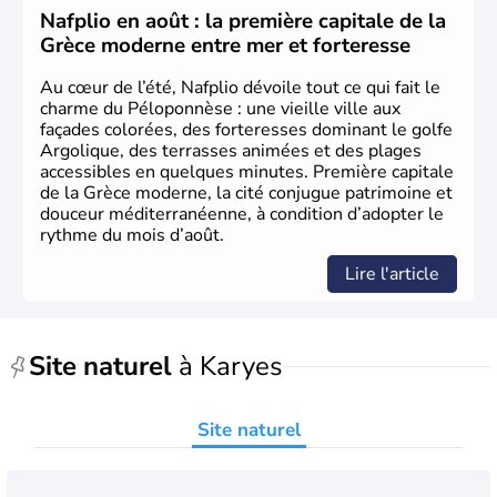
aujourd'hui date de la fête nationale grecque. La Grèce
Nafplio en août : la première capitale de la
est définitivement reconnue comme état indépendant à
Grèce moderne entre mer et forteresse
partir de 1830.
Au cœur de l’été, Nafplio dévoile tout ce qui fait le
charme du Péloponnèse : une vieille ville aux
façades colorées, des forteresses dominant le golfe
Argolique, des terrasses animées et des plages
accessibles en quelques minutes. Première capitale
de la Grèce moderne, la cité conjugue patrimoine et
douceur méditerranéenne, à condition d’adopter le
rythme du mois d’août.
Lire l'article
Site naturel
à Karyes
Site naturel