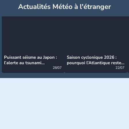
Actualités Météo à l'étranger
Puissant séisme au Japon :
Saison cyclonique 2026 :
l’alerte au tsunami
pourquoi l’Atlantique reste
désormais levée
28/07
très calme à ce stade ?
22/07