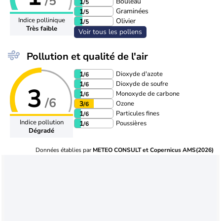
/5
Bouleau
1
/5
Graminées
1
/5
Indice pollinique
Olivier
1
/5
Très faible
Voir tous les pollens
Pollution et qualité de l'air
Dioxyde d'azote
1
/6
Dioxyde de soufre
1
/6
3
Monoxyde de carbone
1
/6
/6
Ozone
3
/6
Particules fines
1
/6
Indice pollution
Poussières
1
/6
Dégradé
Données établies par
METEO CONSULT et Copernicus AMS(2026)