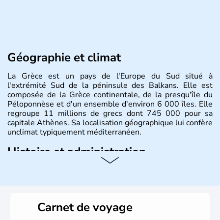
Géographie et climat
La Grèce est un pays de l'Europe du Sud situé à
l'extrémité Sud de la péninsule des Balkans. Elle est
composée de la Grèce continentale, de la presqu'île du
Péloponnèse et d'un ensemble d'environ 6 000 îles. Elle
regroupe 11 millions de grecs dont 745 000 pour sa
capitale Athènes. Sa localisation géographique lui confère
unclimat typiquement méditerranéen.
Histoire et administration
Véritable berceau de la culture Européenne en ce qui
concerne la philosophie et le théâtre, la Grèce antique est
aussi la première à avoir introduit le concept de
démocratie. Elle est également responsable de
Carnet de voyage
l'invention des Jeux Olympiques en 776 avant J.C. Le 25
mars 1820 sonne le début de la Guerre d'indépendance,