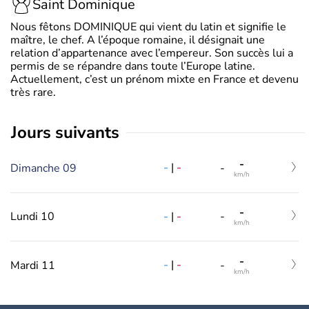
Saint Dominique
Nous fêtons DOMINIQUE qui vient du latin et signifie le
maître, le chef. A l’époque romaine, il désignait une
relation d’appartenance avec l’empereur. Son succès lui a
permis de se répandre dans toute l’Europe latine.
Actuellement, c’est un prénom mixte en France et devenu
très rare.
jours suivants
-
-
|
-
Dimanche 09
-
km/h
-
-
|
-
Lundi 10
-
km/h
-
-
|
-
Mardi 11
-
km/h