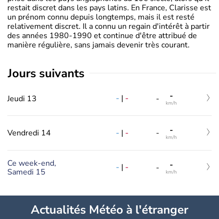
restait discret dans les pays latins. En France, Clarisse est
un prénom connu depuis longtemps, mais il est resté
relativement discret. Il a connu un regain d'intérêt à partir
des années 1980-1990 et continue d'être attribué de
manière régulière, sans jamais devenir très courant.
jours suivants
-
-
|
-
Jeudi 13
-
km/h
-
-
|
-
Vendredi 14
-
km/h
Ce week-end,
-
-
|
-
-
Samedi 15
km/h
Actualités Météo à l'étranger