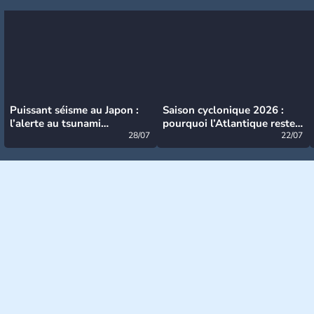
Puissant séisme au Japon :
Saison cyclonique 2026 :
l’alerte au tsunami
pourquoi l’Atlantique reste
désormais levée
28/07
très calme à ce stade ?
22/07