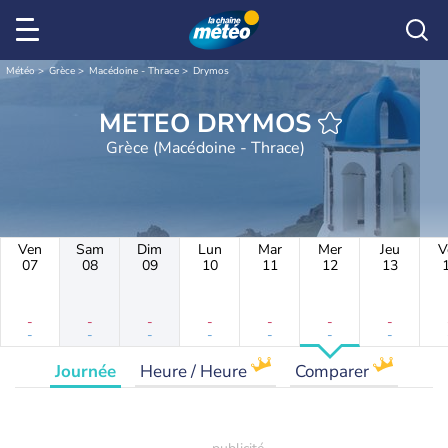
Météo
Grèce
Macédoine - Thrace
Drymos
METEO DRYMOS
Grèce (Macédoine - Thrace)
Ven
Sam
Dim
Lun
Mar
Mer
Jeu
V
07
08
09
10
11
12
13
-
-
-
-
-
-
-
-
-
-
-
-
-
-
Journée
Heure / Heure
Comparer