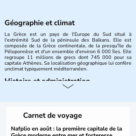
Géographie et climat
La Grèce est un pays de l'Europe du Sud situé à
l'extrémité Sud de la péninsule des Balkans. Elle est
composée de la Grèce continentale, de la presqu'île du
Péloponnèse et d'un ensemble d'environ 6 000 îles. Elle
regroupe 11 millions de grecs dont 745 000 pour sa
capitale Athènes. Sa localisation géographique lui confère
unclimat typiquement méditerranéen.
Histoire et administration
Véritable berceau de la culture Européenne en ce qui
concerne la philosophie et le théâtre, la Grèce antique est
aussi la première à avoir introduit le concept de
démocratie. Elle est également responsable de
Carnet de voyage
l'invention des Jeux Olympiques en 776 avant J.C. Le 25
mars 1820 sonne le début de la Guerre d'indépendance,
aujourd'hui date de la fête nationale grecque. La Grèce
Nafplio en août : la première capitale de la
est définitivement reconnue comme état indépendant à
Grèce moderne entre mer et forteresse