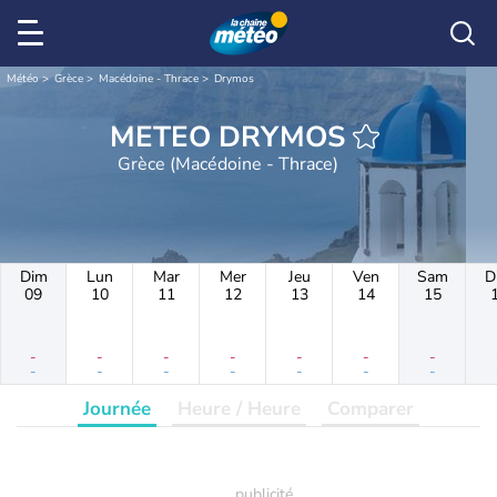
Météo
Grèce
Macédoine - Thrace
Drymos
METEO DRYMOS
Grèce (Macédoine - Thrace)
Dim
Lun
Mar
Mer
Jeu
Ven
Sam
D
09
10
11
12
13
14
15
-
-
-
-
-
-
-
-
-
-
-
-
-
-
Journée
Heure / Heure
Comparer