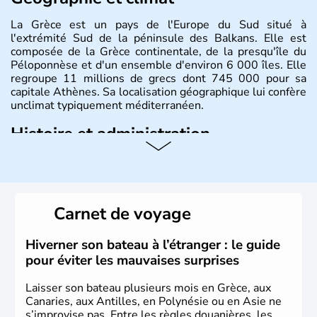
La Grèce est un pays de l'Europe du Sud situé à
l'extrémité Sud de la péninsule des Balkans. Elle est
composée de la Grèce continentale, de la presqu'île du
Péloponnèse et d'un ensemble d'environ 6 000 îles. Elle
regroupe 11 millions de grecs dont 745 000 pour sa
capitale Athènes. Sa localisation géographique lui confère
unclimat typiquement méditerranéen.
Histoire et administration
Véritable berceau de la culture Européenne en ce qui
concerne la philosophie et le théâtre, la Grèce antique est
aussi la première à avoir introduit le concept de
démocratie. Elle est également responsable de
Carnet de voyage
l'invention des Jeux Olympiques en 776 avant J.C. Le 25
mars 1820 sonne le début de la Guerre d'indépendance,
aujourd'hui date de la fête nationale grecque. La Grèce
Hiverner son bateau à l’étranger : le guide
est définitivement reconnue comme état indépendant à
pour éviter les mauvaises surprises
partir de 1830.
Laisser son bateau plusieurs mois en Grèce, aux
Canaries, aux Antilles, en Polynésie ou en Asie ne
s’improvise pas. Entre les règles douanières, les