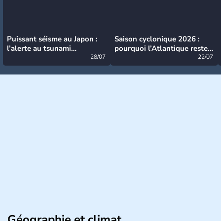
Puissant séisme au Japon :
Saison cyclonique 2026 :
l’alerte au tsunami
pourquoi l’Atlantique reste
désormais levée
28/07
très calme à ce stade ?
22/07
Géographie et climat