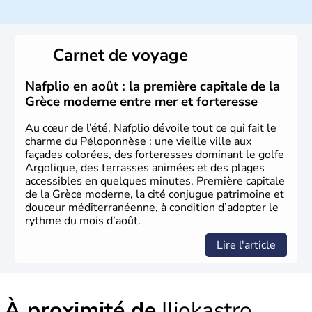
Véritable berceau de la culture Européenne en ce qui
concerne la philosophie et le théâtre, la Grèce antique est
aussi la première à avoir introduit le concept de
démocratie. Elle est également responsable de
Carnet de voyage
l'invention des Jeux Olympiques en 776 avant J.C. Le 25
mars 1820 sonne le début de la Guerre d'indépendance,
aujourd'hui date de la fête nationale grecque. La Grèce
Nafplio en août : la première capitale de la
est définitivement reconnue comme état indépendant à
Grèce moderne entre mer et forteresse
partir de 1830.
Au cœur de l’été, Nafplio dévoile tout ce qui fait le
charme du Péloponnèse : une vieille ville aux
façades colorées, des forteresses dominant le golfe
Argolique, des terrasses animées et des plages
accessibles en quelques minutes. Première capitale
de la Grèce moderne, la cité conjugue patrimoine et
douceur méditerranéenne, à condition d’adopter le
rythme du mois d’août.
Lire l'article
À proximité de
Iliokastro