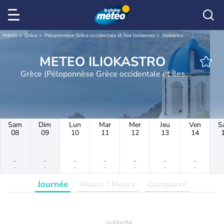
Météo
Grèce
Péloponnèse Grèce occidentale et Îles Ioniennes
Iliokastro
METEO ILIOKASTRO
Grèce (Péloponnèse Grèce occidentale et Îles
Ioniennes)
Sam
Dim
Lun
Mar
Mer
Jeu
Ven
S
08
09
10
11
12
13
14
-
-
-
-
-
-
-
-
-
-
-
-
-
-
Journée
Heure / Heure
Comparer