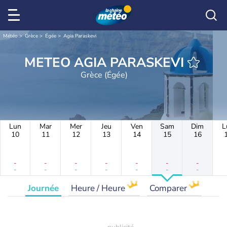
Météo
Grèce
Égée
Agia Paraskevi
METEO AGIA PARASKEVI
Grèce (Égée)
Lun
Mar
Mer
Jeu
Ven
Sam
Dim
L
10
11
12
13
14
15
16
-
-
-
-
-
-
-
-
-
-
-
-
-
-
Journée
Heure / Heure
Comparer