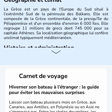
La Grèce est un pays de l'Europe du Sud situé à
l'extrémité Sud de la péninsule des Balkans. Elle est
composée de la Grèce continentale, de la presqu'île du
Péloponnèse et d'un ensemble d'environ 6 000 îles. Elle
regroupe 11 millions de grecs dont 745 000 pour sa
capitale Athènes. Sa localisation géographique lui confère
unclimat typiquement méditerranéen.
Histoire et administration
Véritable berceau de la culture Européenne en ce qui
concerne la philosophie et le théâtre, la Grèce antique est
aussi la première à avoir introduit le concept de
démocratie. Elle est également responsable de
Carnet de voyage
l'invention des Jeux Olympiques en 776 avant J.C. Le 25
mars 1820 sonne le début de la Guerre d'indépendance,
aujourd'hui date de la fête nationale grecque. La Grèce
Hiverner son bateau à l’étranger : le guide
est définitivement reconnue comme état indépendant à
pour éviter les mauvaises surprises
partir de 1830.
Laisser son bateau plusieurs mois en Grèce, aux
Canaries, aux Antilles, en Polynésie ou en Asie ne
s’improvise pas. Entre les règles douanières, les