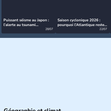
Puissant séisme au Japon :
Saison cyclonique 2026 :
l’alerte au tsunami
pourquoi l’Atlantique reste
désormais levée
28/07
très calme à ce stade ?
22/07
Géographie et climat