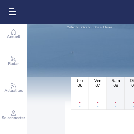
Météo
Grèce
Crète
Elenes
Accueil
Radar
Jeu
Ven
Sam
D
06
07
08
0
Actualités
-
-
-
-
-
-
Se connecter