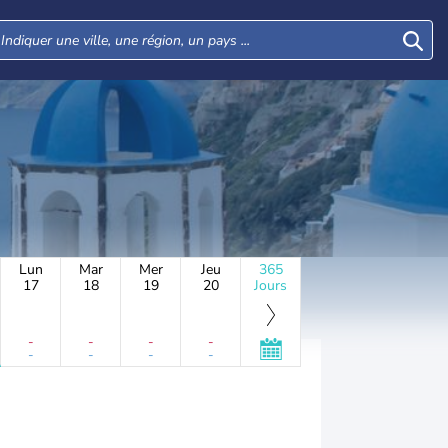
Lun
Mar
Mer
Jeu
365
17
18
19
20
Jours
-
-
-
-
-
-
-
-