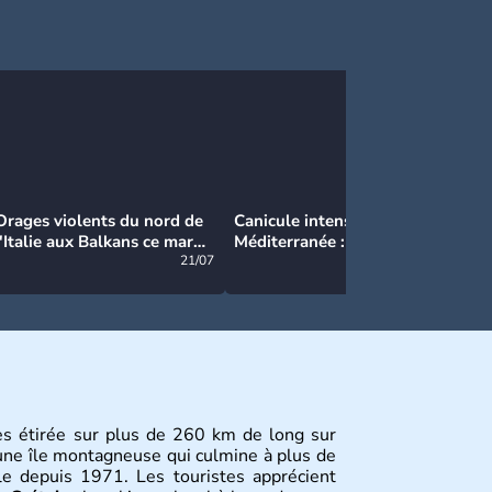
Orages violents du nord de
Canicule intense en
Ca
l'Italie aux Balkans ce mardi
Méditerranée : près de 50°C
Ma
: grosse grêle, violentes
21/07
et des incendies hors de
21/07
rafales et pluies intenses
contrôle en Espagne
ès étirée sur plus de 260 km de long sur
une île montagneuse qui culmine à plus de
ale depuis 1971. Les touristes apprécient