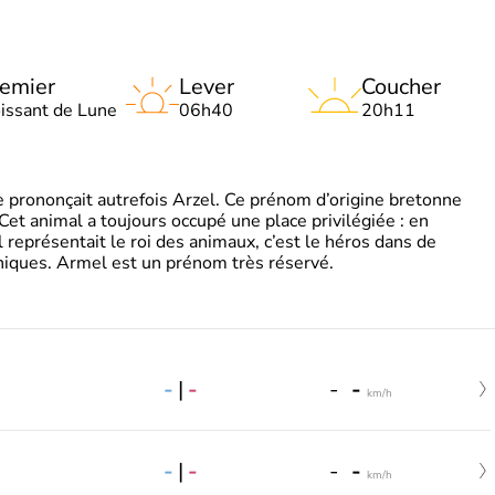
emier
Lever
Coucher
oissant de Lune
06h40
20h11
 prononçait autrefois Arzel. Ce prénom d’origine bretonne
. Cet animal a toujours occupé une place privilégiée : en
représentait le roi des animaux, c’est le héros dans de
ques. Armel est un prénom très réservé.
-
|
-
-
-
km/h
-
|
-
-
-
km/h