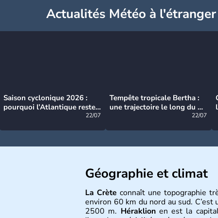
Actualités Météo à l'étranger
Saison cyclonique 2026 :
Tempête tropicale Bertha :
pourquoi l’Atlantique reste
une trajectoire le long du du
très calme à ce stade ?
22/07
littoral américain
22/07
Géographie et climat
La Crète
connaît une topographie tr
environ 60 km du nord au sud. C’est 
2500 m.
Héraklion
en est la capit