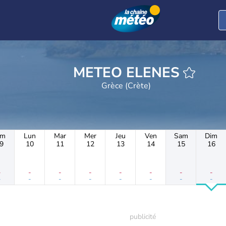
METEO ELENES
Grèce (Crète)
im
Lun
Mar
Mer
Jeu
Ven
Sam
Dim
9
10
11
12
13
14
15
16
-
-
-
-
-
-
-
-
-
-
-
-
-
-
-
-