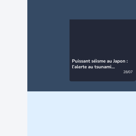
Puissant séisme au Japon :
l’alerte au tsunami
désormais levée
28/07