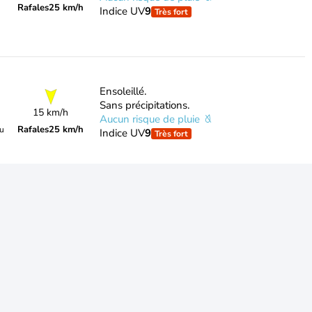
Rafales
25 km/h
Indice UV
9
Très fort
Ensoleillé.
Sans précipitations.
15 km/h
Aucun risque de pluie
Rafales
25 km/h
du
Indice UV
9
Très fort