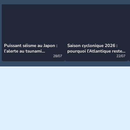
Puissant séisme au Japon :
Saison cyclonique 2026 :
l’alerte au tsunami
pourquoi l’Atlantique reste
désormais levée
28/07
très calme à ce stade ?
22/07