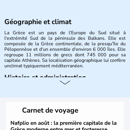
Géographie et climat
La Grèce est un pays de l'Europe du Sud situé à
l'extrémité Sud de la péninsule des Balkans. Elle est
composée de la Grèce continentale, de la presqu'île du
Péloponnèse et d'un ensemble d'environ 6 000 îles. Elle
regroupe 11 millions de grecs dont 745 000 pour sa
capitale Athènes. Sa localisation géographique lui confère
unclimat typiquement méditerranéen.
Histoire et administration
Véritable berceau de la culture Européenne en ce qui
concerne la philosophie et le théâtre, la Grèce antique est
aussi la première à avoir introduit le concept de
démocratie. Elle est également responsable de
Carnet de voyage
l'invention des Jeux Olympiques en 776 avant J.C. Le 25
mars 1820 sonne le début de la Guerre d'indépendance,
aujourd'hui date de la fête nationale grecque. La Grèce
Nafplio en août : la première capitale de la
est définitivement reconnue comme état indépendant à
Grèce moderne entre mer et forteresse