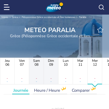
Météo
Grèce
Péloponnèse Grèce occidentale et Îles Ioniennes
Paralia
METEO PARALIA
Grèce (Péloponnèse Grèce occidentale et Îles
Ioniennes)
Jeu
Ven
Sam
Dim
Lun
Mar
Mer
J
06
07
08
09
10
11
12
-
-
-
-
-
-
-
-
-
-
-
-
-
-
Journée
Heure / Heure
Comparer