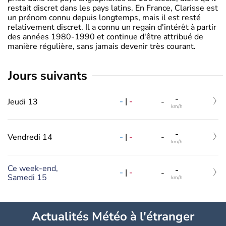
restait discret dans les pays latins. En France, Clarisse est
un prénom connu depuis longtemps, mais il est resté
relativement discret. Il a connu un regain d'intérêt à partir
des années 1980-1990 et continue d'être attribué de
manière régulière, sans jamais devenir très courant.
jours suivants
-
-
|
-
Jeudi 13
-
km/h
-
-
|
-
Vendredi 14
-
km/h
Ce week-end,
-
-
|
-
-
Samedi 15
km/h
Actualités Météo à l'étranger