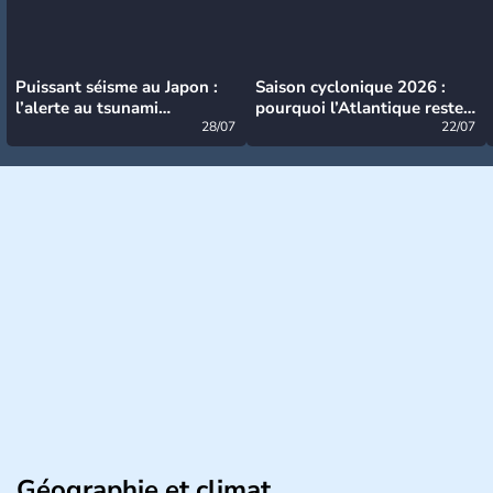
Puissant séisme au Japon :
Saison cyclonique 2026 :
l’alerte au tsunami
pourquoi l’Atlantique reste
désormais levée
28/07
très calme à ce stade ?
22/07
Géographie et climat