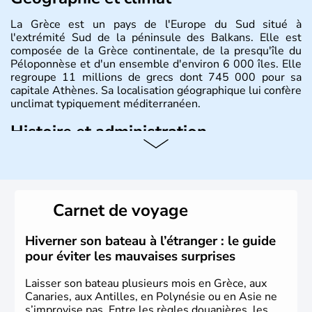
La Grèce est un pays de l'Europe du Sud situé à
l'extrémité Sud de la péninsule des Balkans. Elle est
composée de la Grèce continentale, de la presqu'île du
Péloponnèse et d'un ensemble d'environ 6 000 îles. Elle
regroupe 11 millions de grecs dont 745 000 pour sa
capitale Athènes. Sa localisation géographique lui confère
unclimat typiquement méditerranéen.
Histoire et administration
Véritable berceau de la culture Européenne en ce qui
concerne la philosophie et le théâtre, la Grèce antique est
aussi la première à avoir introduit le concept de
démocratie. Elle est également responsable de
Carnet de voyage
l'invention des Jeux Olympiques en 776 avant J.C. Le 25
mars 1820 sonne le début de la Guerre d'indépendance,
aujourd'hui date de la fête nationale grecque. La Grèce
Hiverner son bateau à l’étranger : le guide
est définitivement reconnue comme état indépendant à
pour éviter les mauvaises surprises
partir de 1830.
Laisser son bateau plusieurs mois en Grèce, aux
Canaries, aux Antilles, en Polynésie ou en Asie ne
s’improvise pas. Entre les règles douanières, les