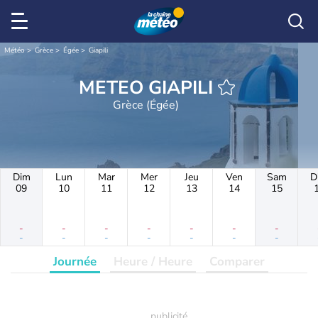
Météo
Grèce
Égée
Giapili
METEO GIAPILI
Grèce (Égée)
Dim
Lun
Mar
Mer
Jeu
Ven
Sam
D
09
10
11
12
13
14
15
-
-
-
-
-
-
-
-
-
-
-
-
-
-
Journée
Heure / Heure
Comparer