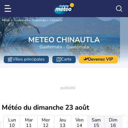
Météo
Guatemala
Guatemala
Chinautla
METEO CHINAUTLA
Guatemala - Guatemala
Villes principales
Carte
Devenez VIP
Météo du
dimanche 23 août
Lun
Mar
Mer
Jeu
Ven
Sam
Dim
10
11
12
13
14
15
16