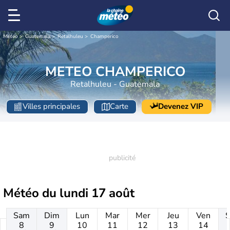
Météo
Guatemala
Retalhuleu
Champerico
METEO CHAMPERICO
Retalhuleu - Guatemala
Villes principales
Carte
Devenez VIP
Météo du
lundi 17 août
Sam
Dim
Lun
Mar
Mer
Jeu
Ven
8
9
10
11
12
13
14