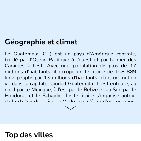
Géographie et climat
Le Guatemala (GT) est un pays d’Amérique centrale,
bordé par l’Océan Pacifique à l’ouest et par la mer des
Caraïbes à l’est. Avec une population de plus de 17
millions d’habitants, il occupe un territoire de 108 889
km2 peuplé par 13 millions d’habitants, dont un million
vit dans la capitale, Ciudad Guatemala.. Il est entouré, au
nord par le Mexique, à l’est par le Belize et au Sud par le
Honduras et le Salvador. Le territoire s’organise autour
de la chaîne de la Sierra Madre qui s’étire d'est en ouest
et culmine à 4211m au Mont Tajumulco,et se structure
en Terres hautes au centre, plaines en bordure des côtes,
avec un plateau calcaire au nord du territoire et offre des
paysages de volcans et de forêt tropicale.
Top des villes