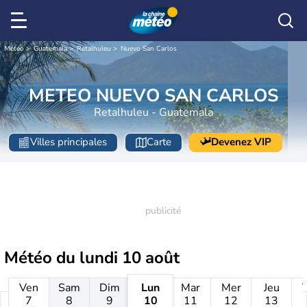
Météo
Guatemala
Retalhuleu
Nuevo San Carlos
METEO NUEVO SAN CARLOS
Retalhuleu - Guatemala
Villes principales
Carte
Devenez VIP
Météo du
lundi 10 août
Ven
Sam
Dim
Lun
Mar
Mer
Jeu
7
8
9
10
11
12
13