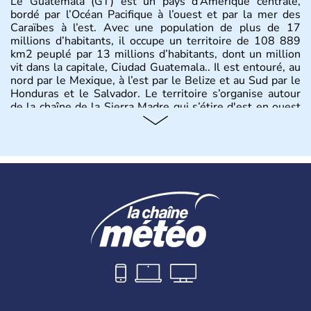
Le Guatemala (GT) est un pays d’Amérique centrale,
bordé par l’Océan Pacifique à l’ouest et par la mer des
Caraïbes à l’est. Avec une population de plus de 17
millions d’habitants, il occupe un territoire de 108 889
km2 peuplé par 13 millions d’habitants, dont un million
vit dans la capitale, Ciudad Guatemala.. Il est entouré, au
nord par le Mexique, à l’est par le Belize et au Sud par le
Honduras et le Salvador. Le territoire s’organise autour
de la chaîne de la Sierra Madre qui s’étire d'est en ouest
et culmine à 4211m au Mont Tajumulco,et se structure
en Terres hautes au centre, plaines en bordure des côtes,
avec un plateau calcaire au nord du territoire et offre des
paysages de volcans et de forêt tropicale.