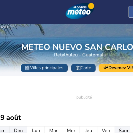
Carlos
METEO NUEVO SAN CARL
Retalhuleu - Guatemala
Villes principales
Carte
Devenez VI
19 août
am
Dim
Lun
Mar
Mer
Jeu
Ven
Sam