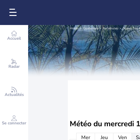
Météo
Guatemala
Retalhuleu
Nuevo San 
Accueil
Radar
Actualités
Météo du
mercredi 
Se connecter
Mer
Jeu
Ven
S