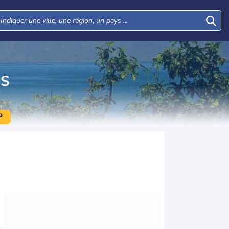
OS
P
Dim
Lun
Mar
Mer