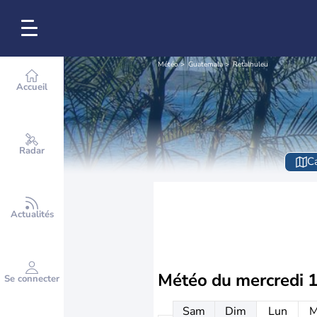
Météo
Guatemala
Retalhuleu
Accueil
Radar
Ca
Actualités
Météo du
mercredi 
Se connecter
Sam
Dim
Lun
M