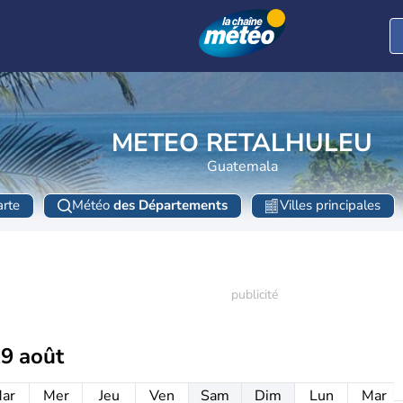
METEO RETALHULEU
Guatemala
rte
Météo
des Départements
Villes principales
19 août
ar
Mer
Jeu
Ven
Sam
Dim
Lun
Mar