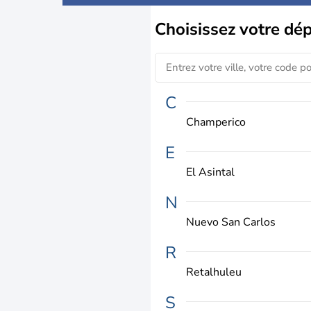
Choisissez
votre dé
C
Champerico
E
El Asintal
N
Nuevo San Carlos
R
Retalhuleu
S