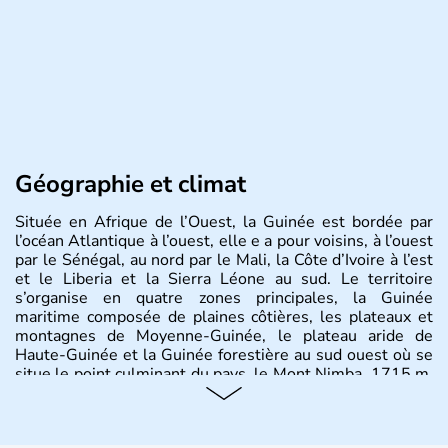
Géographie et climat
Située en Afrique de l’Ouest, la Guinée est bordée par
l’océan Atlantique à l’ouest, elle e a pour voisins, à l’ouest
par le Sénégal, au nord par le Mali, la Côte d’Ivoire à l’est
et le Liberia et la Sierra Léone au sud. Le territoire
s’organise en quatre zones principales, la Guinée
maritime composée de plaines côtières, les plateaux et
montagnes de Moyenne-Guinée, le plateau aride de
Haute-Guinée et la Guinée forestière au sud ouest où se
situe le point culminant du pays, le Mont Nimba, 1715 m.
Occupant 246 000 km2, le pays recense près de
13millions d’habitants, dont 1,7 million vivent dans la
capitale Conakry.