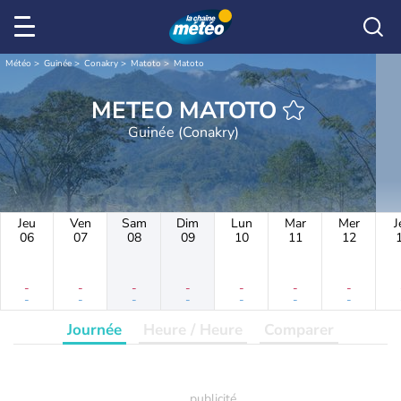
Météo
Guinée
Conakry
Matoto
Matoto
METEO MATOTO
Guinée (Conakry)
Jeu
Ven
Sam
Dim
Lun
Mar
Mer
J
06
07
08
09
10
11
12
-
-
-
-
-
-
-
-
-
-
-
-
-
-
Journée
Heure / Heure
Comparer