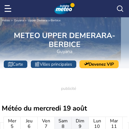
Météo
Guyana
Upper Demerara-Berbice
METEO UPPER DEMERARA-
BERBICE
Guyana
Carte
Villes principales
Devenez VIP
Météo du
mercredi 19 août
Mer
Jeu
Ven
Sam
Dim
Lun
Mar
5
6
7
8
9
10
11