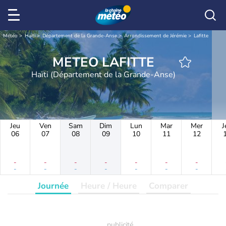
Météo
Haïti
Département de la Grande-Anse
Arrondissement de Jérémie
Lafitte
METEO LAFITTE
Haïti (Département de la Grande-Anse)
Jeu
Ven
Sam
Dim
Lun
Mar
Mer
J
06
07
08
09
10
11
12
-
-
-
-
-
-
-
-
-
-
-
-
-
-
Journée
Heure / Heure
Comparer