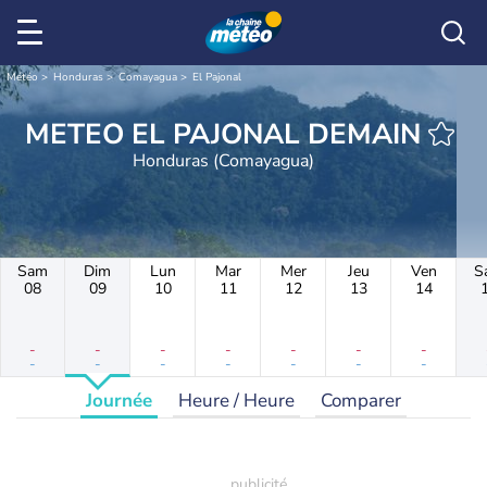
Météo
Honduras
Comayagua
El Pajonal
METEO EL PAJONAL DEMAIN
Honduras (Comayagua)
Sam
Dim
Lun
Mar
Mer
Jeu
Ven
S
08
09
10
11
12
13
14
-
-
-
-
-
-
-
-
-
-
-
-
-
-
Journée
Heure / Heure
Comparer