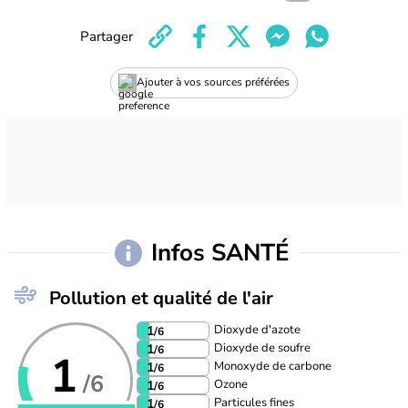
Partager
Ajouter à vos sources préférées
Infos SANTÉ
Pollution et qualité de l'air
Dioxyde d'azote
1
/6
Dioxyde de soufre
1
/6
1
Monoxyde de carbone
1
/6
/6
Ozone
1
/6
Particules fines
1
/6