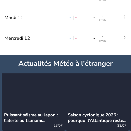
-
-
|
-
Mardi 11
-
km/h
-
-
|
-
Mercredi 12
-
km/h
Actualités Météo à l'étranger
Puissant séisme au Japon :
Saison cyclonique 2026 :
l’alerte au tsunami
pourquoi l’Atlantique reste
désormais levée
28/07
très calme à ce stade ?
22/07