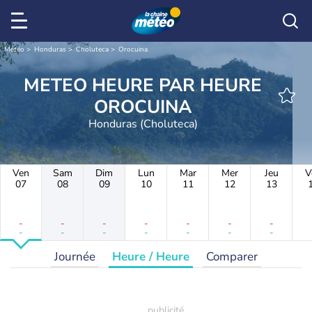
Météo
Honduras
Choluteca
Orocuina
METEO HEURE PAR HEURE
OROCUINA
Honduras (Choluteca)
Ven
Sam
Dim
Lun
Mar
Mer
Jeu
V
07
08
09
10
11
12
13
-
-
-
-
-
-
-
-
-
-
-
-
-
-
Journée
Heure / Heure
Comparer