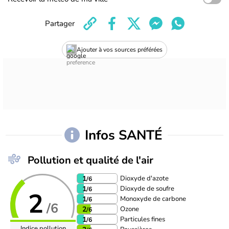
Partager
Ajouter à vos sources préférées
Infos SANTÉ
Pollution et qualité de l'air
Dioxyde d'azote
1
/6
Dioxyde de soufre
1
/6
2
Monoxyde de carbone
1
/6
/6
Ozone
2
/6
Particules fines
1
/6
Indice pollution