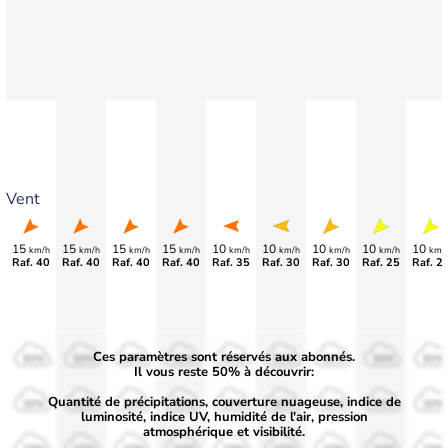
Vent
15
15
15
15
10
10
10
10
10
km/h
km/h
km/h
km/h
km/h
km/h
km/h
km/h
km/
Raf. 40
Raf. 40
Raf. 40
Raf. 40
Raf. 35
Raf. 30
Raf. 30
Raf. 25
Raf. 2
Ces paramètres sont réservés aux abonnés.
50%
50%
50%
50%
50%
50%
50%
50%
50%
Il vous reste 50% à découvrir:
Quantité de précipitations, couverture nuageuse, indice de
30%
30%
30%
30%
30%
30%
30%
30%
30%
luminosité, indice UV, humidité de l'air, pression
atmosphérique et visibilité.