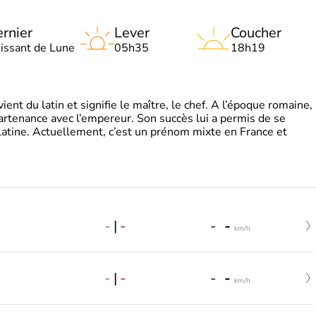
rnier
Lever
Coucher
oissant de Lune
05h35
18h19
t du latin et signifie le maître, le chef. A l’époque romaine,
partenance avec l’empereur. Son succès lui a permis de se
latine. Actuellement, c’est un prénom mixte en France et
-
|
-
-
-
km/h
-
|
-
-
-
km/h