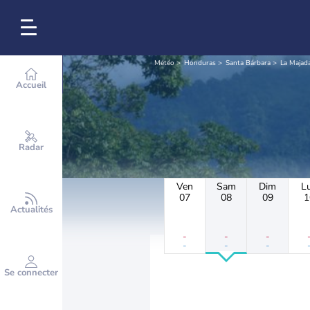
Météo
Honduras
Santa Bárbara
La Majad
Accueil
Radar
Ven
Sam
Dim
L
07
08
09
1
Actualités
-
-
-
-
-
-
Se connecter