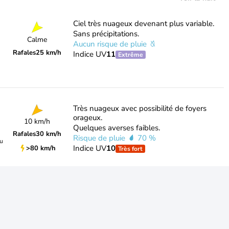
Ciel très nuageux devenant plus variable.
Sans précipitations.
Calme
Aucun risque de pluie
Rafales
25 km/h
Indice UV
11
Extrême
Très nuageux avec possibilité de foyers
orageux.
10 km/h
Quelques averses faibles.
Rafales
30 km/h
Risque de pluie
70 %
du
Indice UV
10
>80 km/h
Très fort