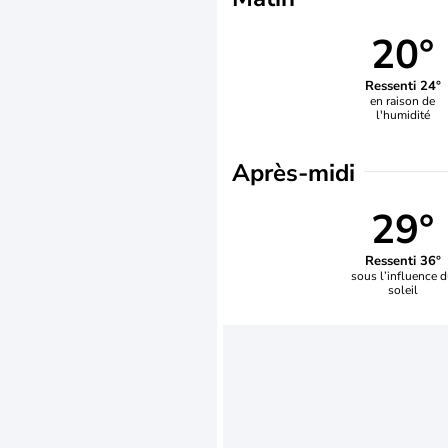
20°
Ressenti 24°
en raison de
l'humidité
Après-midi
29°
Ressenti 36°
sous l’influence 
soleil