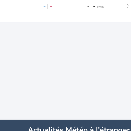
-
|
-
-
-
km/h
Actualités Météo à l'étranger