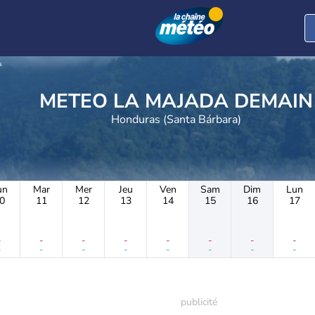
a
METEO LA MAJADA DEMAIN
Honduras (Santa Bárbara)
un
Mar
Mer
Jeu
Ven
Sam
Dim
Lun
0
11
12
13
14
15
16
17
-
-
-
-
-
-
-
-
-
-
-
-
-
-
-
-