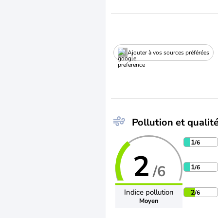
Ajouter à vos sources préférées
Pollution et qualité
1
/6
2
/6
1
/6
Indice pollution
2
/6
Moyen