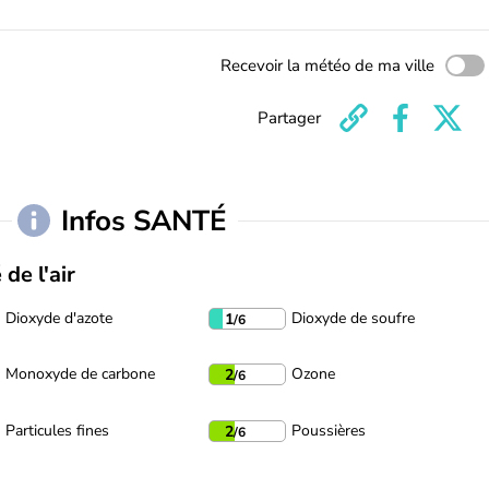
Recevoir la météo de ma ville
Partager
Infos SANTÉ
 de l'air
Dioxyde d'azote
Dioxyde de soufre
1
/6
Monoxyde de carbone
Ozone
2
/6
Particules fines
Poussières
2
/6