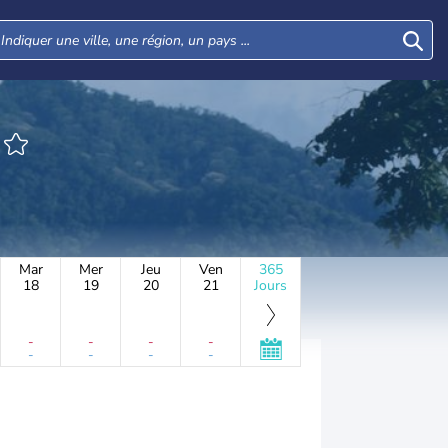
Mar
Mer
Jeu
Ven
365
18
19
20
21
Jours
-
-
-
-
-
-
-
-