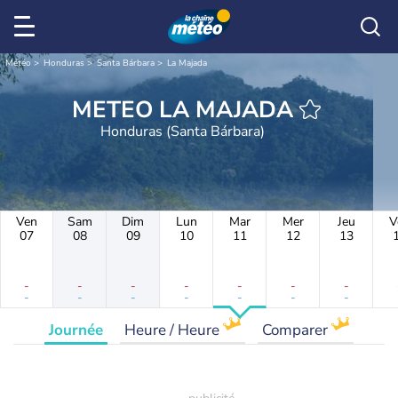
Météo
Honduras
Santa Bárbara
La Majada
METEO LA MAJADA
Honduras (Santa Bárbara)
Ven
Sam
Dim
Lun
Mar
Mer
Jeu
V
07
08
09
10
11
12
13
-
-
-
-
-
-
-
-
-
-
-
-
-
-
Journée
Heure / Heure
Comparer