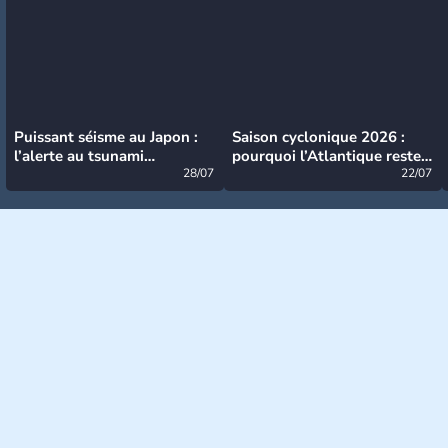
Puissant séisme au Japon :
Saison cyclonique 2026 :
l’alerte au tsunami
pourquoi l’Atlantique reste
désormais levée
28/07
très calme à ce stade ?
22/07