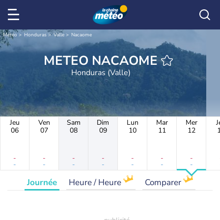
Météo
Honduras
Valle
Nacaome
METEO NACAOME
Honduras (Valle)
Jeu
Ven
Sam
Dim
Lun
Mar
Mer
J
06
07
08
09
10
11
12
-
-
-
-
-
-
-
-
-
-
-
-
-
-
Journée
Heure / Heure
Comparer