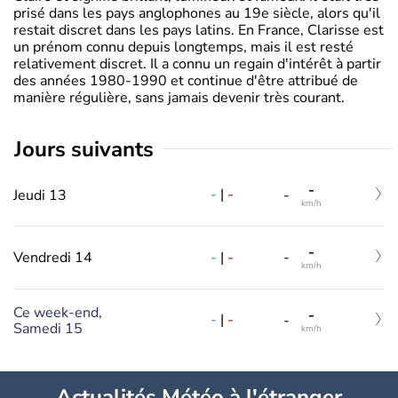
prisé dans les pays anglophones au 19e siècle, alors qu'il
restait discret dans les pays latins. En France, Clarisse est
un prénom connu depuis longtemps, mais il est resté
relativement discret. Il a connu un regain d'intérêt à partir
des années 1980-1990 et continue d'être attribué de
manière régulière, sans jamais devenir très courant.
jours suivants
-
-
|
-
Jeudi 13
-
km/h
-
-
|
-
Vendredi 14
-
km/h
Ce week-end,
-
-
|
-
-
Samedi 15
km/h
Actualités Météo à l'étranger