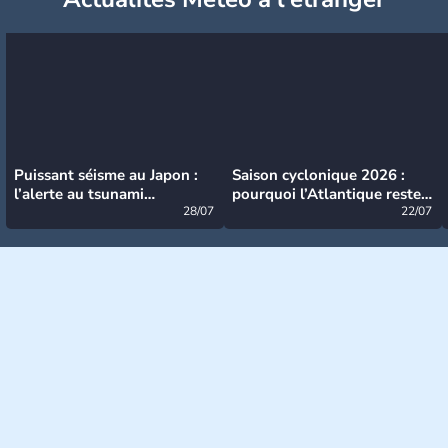
Puissant séisme au Japon :
Saison cyclonique 2026 :
l’alerte au tsunami
pourquoi l’Atlantique reste
désormais levée
28/07
très calme à ce stade ?
22/07