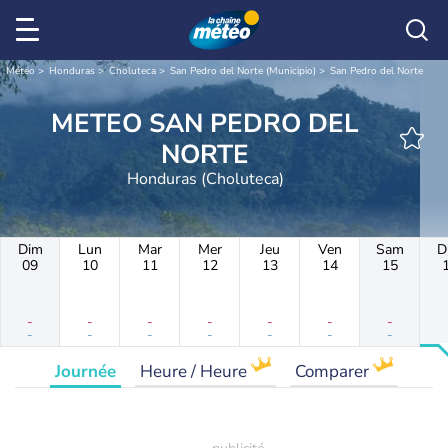
Météo
Honduras
Choluteca
San Pedro del Norte (Municipio)
San Pedro del Norte
METEO SAN PEDRO DEL
NORTE
Honduras (Choluteca)
Dim
Lun
Mar
Mer
Jeu
Ven
Sam
D
09
10
11
12
13
14
15
-
-
-
-
-
-
-
-
-
-
-
-
-
-
Journée
Heure / Heure
Comparer