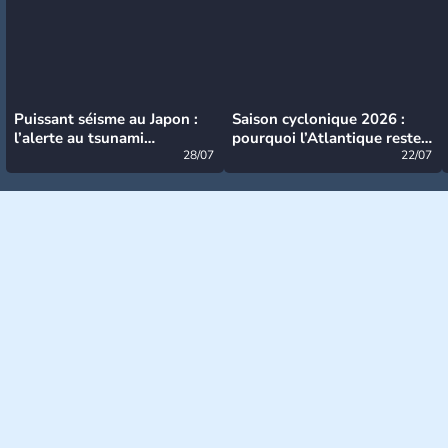
Puissant séisme au Japon :
Saison cyclonique 2026 :
l’alerte au tsunami
pourquoi l’Atlantique reste
désormais levée
28/07
très calme à ce stade ?
22/07