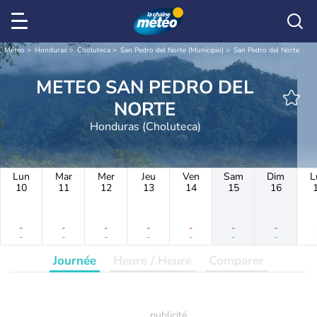
Météo
Honduras
Choluteca
San Pedro del Norte (Municipio)
San Pedro del Norte
METEO SAN PEDRO DEL
NORTE
Honduras (Choluteca)
Lun
Mar
Mer
Jeu
Ven
Sam
Dim
L
10
11
12
13
14
15
16
-
-
-
-
-
-
-
-
-
-
-
-
-
-
Journée
Heure / Heure
Comparer