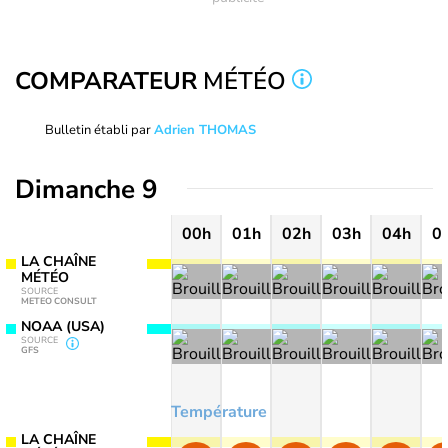
COMPARATEUR
MÉTÉO
Bulletin établi par
Adrien THOMAS
Dimanche 9
00h
01h
02h
03h
04h
0
LA CHAÎNE
MÉTÉO
SOURCE
METEO CONSULT
NOAA (USA)
SOURCE
GFS
Température
LA CHAÎNE