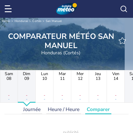
Météo
Honduras
Cortés
San Manuel
COMPARATEUR MÉTÉO SAN
MANUEL
Honduras (Cortés)
Sam
Dim
Lun
Mar
Mer
Jeu
Ven
S
08
09
10
11
12
13
14
-
-
-
-
-
-
-
-
-
-
-
-
-
-
Journée
Heure / Heure
Comparer