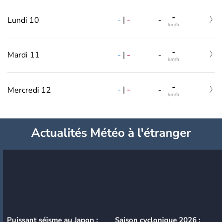
-
-
|
-
Lundi 10
-
km/h
-
-
|
-
Mardi 11
-
km/h
-
-
|
-
Mercredi 12
-
km/h
Actualités Météo à l'étranger
Puissant séisme au Japon :
Saison cyclonique 2026 :