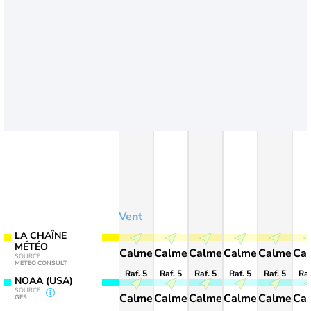
Vent
LA CHAÎNE
MÉTÉO
Calme
Calme
Calme
Calme
Calme
Ca
SOURCE
METEO CONSULT
Raf. 5
Raf. 5
Raf. 5
Raf. 5
Raf. 5
Raf
NOAA (USA)
SOURCE
Calme
Calme
Calme
Calme
Calme
Ca
GFS