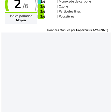
2
Monoxyde de carbone
1
/6
/6
Ozone
2
/6
Particules fines
2
/6
Indice pollution
Poussières
2
/6
Moyen
Données établies par
Copernicus AMS(2026)