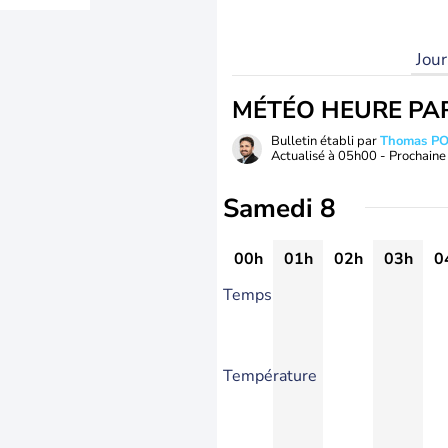
Jou
MÉTÉO HEURE PA
Bulletin établi par
Thomas P
Actualisé à
05h00
- Prochaine 
Samedi 8
00h
01h
02h
03h
0
Temps
Température