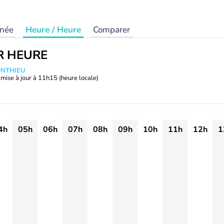
rnée
Heure / Heure
Comparer
R HEURE
ONTHIEU
mise à jour à
11h15
(heure locale)
4h
05h
06h
07h
08h
09h
10h
11h
12h
1