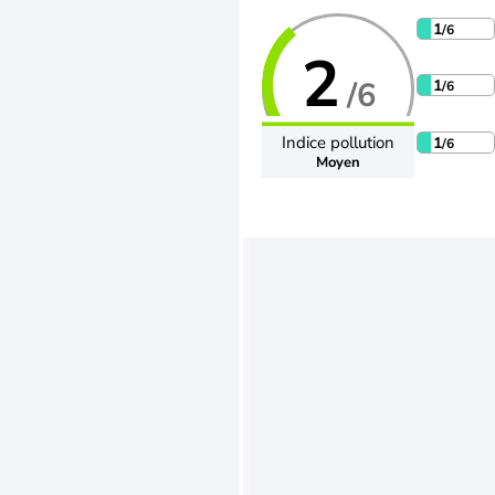
1
/6
2
/6
1
/6
Indice pollution
1
/6
Moyen