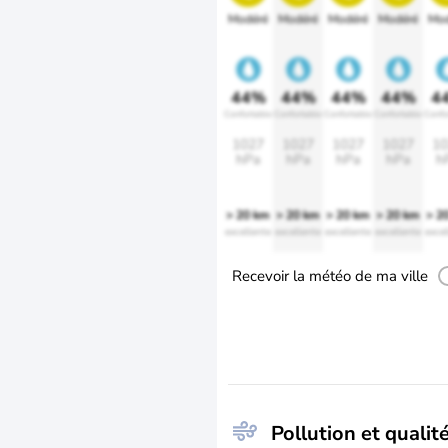
Modéré
Modéré
Modéré
Modéré
Mod
44%
44%
44%
44%
4
Confortable
Confortable
Confortable
Confortable
Confo
1027
1027
1027
1027
10
hPa
hPa
hPa
hPa
h
> 20 km
> 20 km
> 20 km
> 20 km
> 2
excellente
excellente
excellente
excellente
excel
Recevoir la météo de ma ville
Pollution et qualité