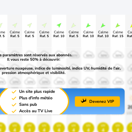
lme
Calme
Calme
Calme
Calme
Calme
Calme
Calme
Calme
Ca
. 5
Raf. 5
Raf. 5
Raf. 5
Raf. 10
Raf. 5
Raf. 10
Raf. 10
Raf. 15
s paramètres sont réservés aux abonnés.
0%
50%
50%
50%
50%
50%
50%
50%
50%
Il vous reste 50% à découvrir:
uverture nuageuse, indice de luminosité, indice UV, humidité de l'air,
0%
30%
30%
30%
30%
30%
30%
30%
30%
pression atmosphérique et visibilité.
0%
10%
10%
10%
10%
10%
10%
10%
10%
00
1900
1900
1900
1900
1900
1900
1900
1900
1
Un site plus rapide
Plus d'info météo
Devenez VIP
Sans pub
0%
20%
20%
20%
20%
20%
20%
20%
20%
2
Accès au TV Live
0 lm
1000 lm
1000 lm
1000 lm
1000 lm
1000 lm
1000 lm
1000 lm
1000 lm
100
v
uv
uv
uv
uv
uv
uv
uv
uv
4
4
4
4
4
4
4
4
4