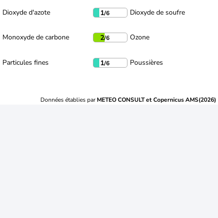
Dioxyde d'azote
Dioxyde de soufre
1
/6
Monoxyde de carbone
Ozone
2
/6
Particules fines
Poussières
1
/6
Données établies par
METEO CONSULT et Copernicus AMS(2026)