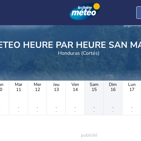
METEO HEURE PAR H
Honduras (Cortés)
un
Mar
Mer
Jeu
Ven
Sam
Dim
Lun
0
11
12
13
14
15
16
17
-
-
-
-
-
-
-
-
-
-
-
-
-
-
-
-