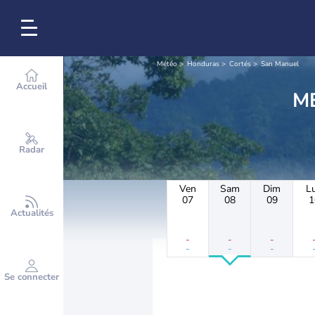
Météo
Honduras
Cortés
San Manuel
Accueil
Radar
Ven
Sam
Dim
L
07
08
09
1
Actualités
-
-
-
-
-
-
Se connecter