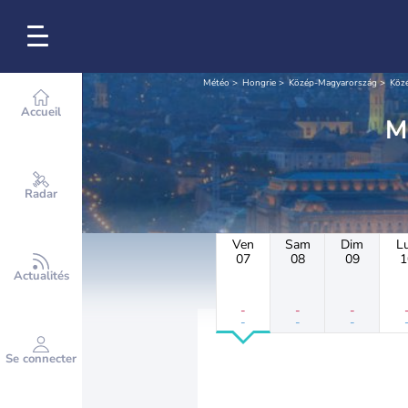
Météo
Hongrie
Közép-Magyarország
Köz
Accueil
Radar
Ven
Sam
Dim
L
07
08
09
1
Actualités
-
-
-
-
-
-
Se connecter