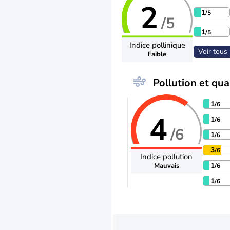
2
1
/5
/5
1
/5
Indice pollinique
Voir tous 
Faible
Pollution et qual
1
/6
4
1
/6
/6
1
/6
3
/6
Indice pollution
1
Mauvais
/6
1
/6