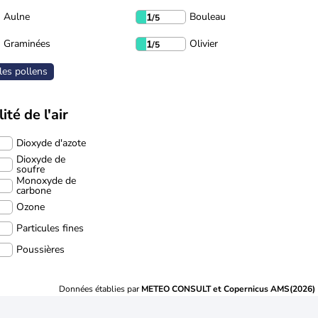
Aulne
Bouleau
1
/5
Graminées
Olivier
1
/5
les pollens
ité de l'air
Dioxyde d'azote
Dioxyde de
soufre
Monoxyde de
carbone
Ozone
Particules fines
Poussières
Données établies par
METEO CONSULT et Copernicus AMS(2026)