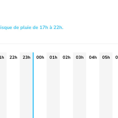
isque de pluie de 17h à 22h.
1h
22h
23h
00h
01h
02h
03h
04h
05h
0