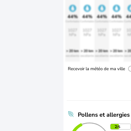
44%
44%
44%
44%
4
Confortable
Confortable
Confortable
Confortable
Confo
1027
1027
1027
1027
10
hPa
hPa
hPa
hPa
h
> 20 km
> 20 km
> 20 km
> 20 km
> 2
excellente
excellente
excellente
excellente
excel
Recevoir la météo de ma ville
Pollens et allergies
2
/5