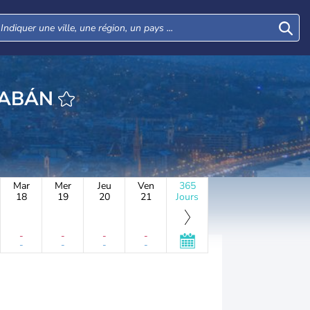
EURE ALSÓTABÁN
Mar
Mer
Jeu
Ven
365
18
19
20
21
Jours
-
-
-
-
-
-
-
-