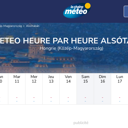
ép-Magyarország
Alsótabán
METEO HEURE PAR H
Hongrie (Közép-Magyarország)
un
Mar
Mer
Jeu
Ven
Sam
Dim
Lun
0
11
12
13
14
15
16
17
-
-
-
-
-
-
-
-
-
-
-
-
-
-
-
-