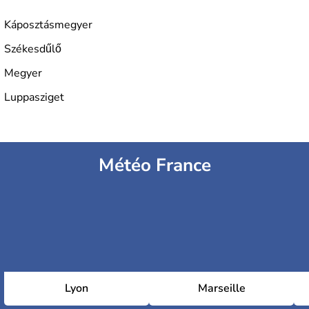
L'industrie de la métallurgie s'est pendant longtemps
développée en Hongrie.
Káposztásmegyer
Székesdűlő
Megyer
Luppasziget
Météo France
Lyon
Marseille