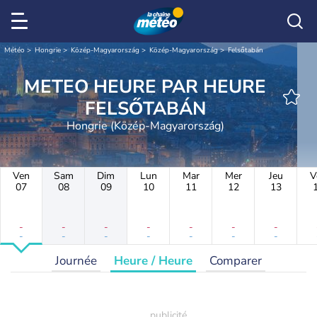
Météo
Hongrie
Közép-Magyarország
Közép-Magyarország
Felsőtabán
METEO HEURE PAR HEURE
FELSŐTABÁN
Hongrie (Közép-Magyarország)
Ven
Sam
Dim
Lun
Mar
Mer
Jeu
V
07
08
09
10
11
12
13
-
-
-
-
-
-
-
-
-
-
-
-
-
-
Journée
Heure / Heure
Comparer