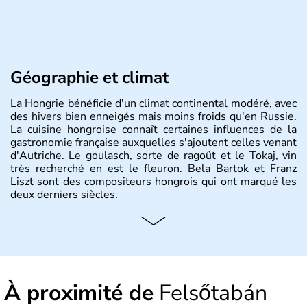
Géographie et climat
La Hongrie bénéficie d'un climat continental modéré, avec
des hivers bien enneigés mais moins froids qu'en Russie.
La cuisine hongroise connaît certaines influences de la
gastronomie française auxquelles s'ajoutent celles venant
d'Autriche. Le goulasch, sorte de ragoût et le Tokaj, vin
très recherché en est le fleuron. Bela Bartok et Franz
Liszt sont des compositeurs hongrois qui ont marqué les
deux derniers siècles.
Histoire et administration
Pays d'Europe centrale, membre de l'Union européenne
depuis 2004, la Hongrie est aussi appelée « pays magyar
». Un peu plus de dix millions d'habitants composent le
À proximité de
Felsőtabán
pays dont la langue est bien-sûr le hongrois et la
monnaie le forint. Sa capitale s'appelle Budapest.