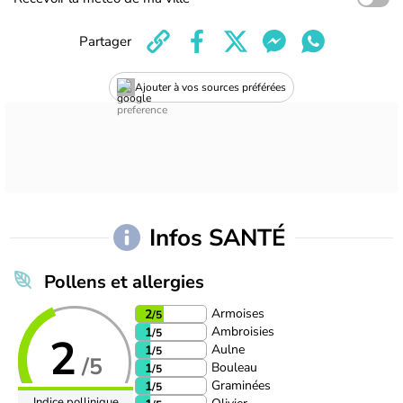
Partager
Ajouter à vos sources préférées
Infos SANTÉ
Pollens et allergies
Armoises
2
/5
Ambroisies
1
/5
2
Aulne
1
/5
/5
Bouleau
1
/5
Graminées
1
/5
Indice pollinique