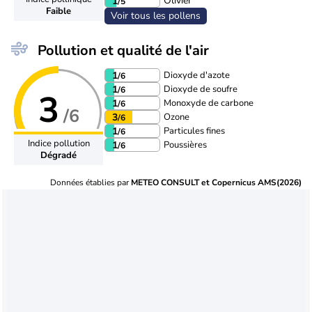
Olivier
1
/5
Faible
Voir tous les pollens
Pollution et qualité de l'air
Dioxyde d'azote
1
/6
Dioxyde de soufre
1
/6
3
Monoxyde de carbone
1
/6
/6
Ozone
3
/6
Particules fines
1
/6
Indice pollution
Poussières
1
/6
Dégradé
Données établies par
METEO CONSULT et Copernicus AMS(2026)