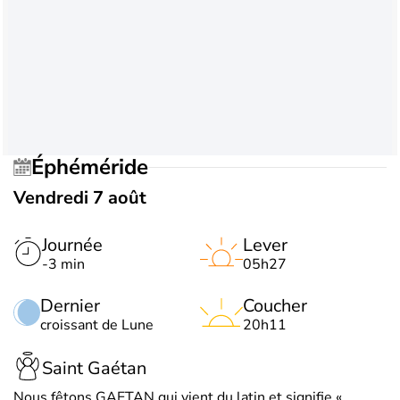
Éphéméride
Vendredi 7 août
Journée
Lever
-3 min
05h27
Dernier
Coucher
croissant de Lune
20h11
Saint Gaétan
Nous fêtons GAETAN qui vient du latin et signifie «