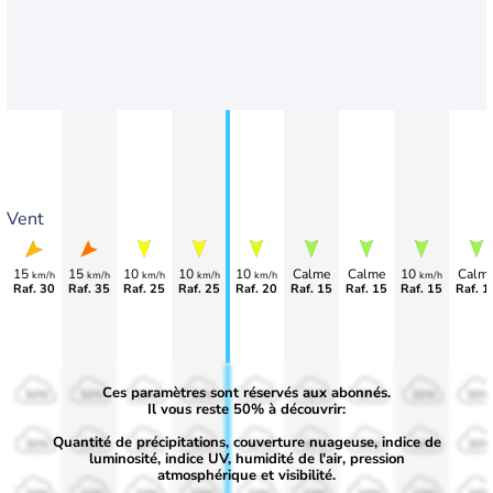
Vent
15
15
10
10
10
Calme
Calme
10
Calm
km/h
km/h
km/h
km/h
km/h
km/h
Raf. 30
Raf. 35
Raf. 25
Raf. 25
Raf. 20
Raf. 15
Raf. 15
Raf. 15
Raf. 1
Ces paramètres sont réservés aux abonnés.
50%
50%
50%
50%
50%
50%
50%
50%
50%
Il vous reste 50% à découvrir:
Quantité de précipitations, couverture nuageuse, indice de
30%
30%
30%
30%
30%
30%
30%
30%
30%
luminosité, indice UV, humidité de l'air, pression
atmosphérique et visibilité.