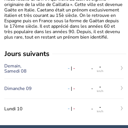
originaire de la ville de Caillatia ». Cette ville est devenue
Gaëte en Italie. Caetano était un prénom exclusivement
italien et très courant au 15è siècle. On le retrouve en
Espagne puis en France sous la forme de Gaëtan depuis
le 17ème siècle. Il est apprécié dans les années 60 et
très populaire dans les années 90. Depuis, il est devenu
plus rare, tout en restant un prénom bien identifié.
jours suivants
Demain,
-
-
|
-
-
Samedi 08
km/h
-
-
|
-
Dimanche 09
-
km/h
-
-
|
-
Lundi 10
-
km/h