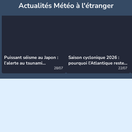
Actualités Météo à l'étranger
Puissant séisme au Japon :
Saison cyclonique 2026 :
l’alerte au tsunami
pourquoi l’Atlantique reste
désormais levée
28/07
très calme à ce stade ?
22/07