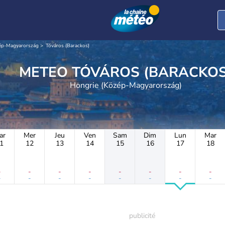
ép-Magyarország
Tóváros (Barackos)
METEO TÓVÁROS (BARACKO
Hongrie (Közép-Magyarország)
ar
Mer
Jeu
Ven
Sam
Dim
Lun
Mar
1
12
13
14
15
16
17
18
-
-
-
-
-
-
-
-
-
-
-
-
-
-
-
-