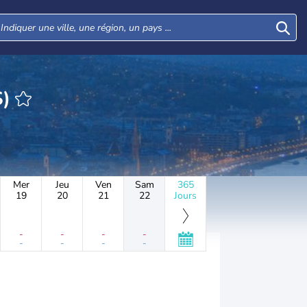
S)
Mer
Jeu
Ven
Sam
365
19
20
21
22
Jours
-
-
-
-
-
-
-
-