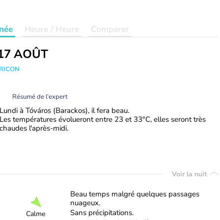
née
Heure / Heure
Comparer
17 AOÛT
TRICON
Résumé de l’expert
Lundi à Tóváros (Barackos), il fera beau.
Les températures évolueront entre 23 et 33°C, elles seront très
chaudes l'après-midi.
Voir la nuit
Beau temps malgré quelques passages
nuageux.
Sans précipitations.
Calme