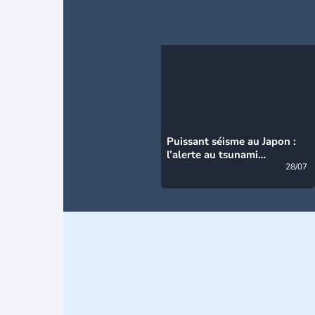
Puissant séisme au Japon :
l’alerte au tsunami
désormais levée
28/07