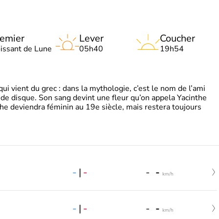
emier
Lever
Coucher
oissant de Lune
05h40
19h54
 vient du grec : dans la mythologie, c’est le nom de l’ami
 de disque. Son sang devint une fleur qu’on appela Yacinthe
he deviendra féminin au 19e siècle, mais restera toujours
-
|
-
-
-
km/h
-
|
-
-
-
km/h