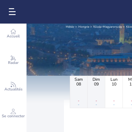
Météo
Hongrie
Közép-Magyarország
Köz
Accueil
Radar
Sam
Dim
Lun
M
08
09
10
1
Actualités
-
-
-
-
-
-
Se connecter