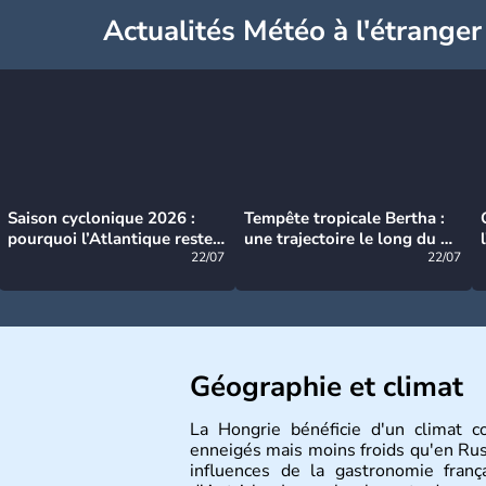
Actualités Météo à l'étranger
Saison cyclonique 2026 :
Tempête tropicale Bertha :
pourquoi l’Atlantique reste
une trajectoire le long du du
très calme à ce stade ?
22/07
littoral américain
22/07
Géographie et climat
La Hongrie bénéficie d'un climat c
enneigés mais moins froids qu'en Russ
influences de la gastronomie franç