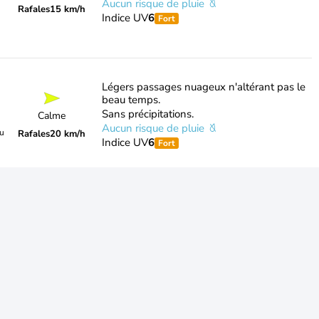
Aucun risque de pluie
Rafales
15 km/h
Indice UV
6
Fort
Légers passages nuageux n'altérant pas le
beau temps.
Sans précipitations.
Calme
Aucun risque de pluie
du
Rafales
20 km/h
Indice UV
6
Fort