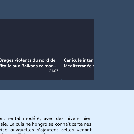
Orages violents du nord de
Canicule intense en
Ca
l'Italie aux Balkans ce mardi
Méditerranée : près de 50°C
Ma
: grosse grêle, violentes
21/07
et des incendies hors de
21/07
rafales et pluies intenses
contrôle en Espagne
ontinental modéré, avec des hivers bien
ie. La cuisine hongroise connaît certaines
aise auxquelles s'ajoutent celles venant