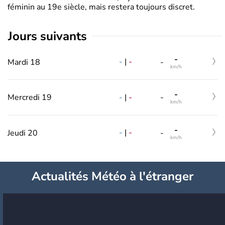
féminin au 19e siècle, mais restera toujours discret.
jours suivants
-
-
|
-
Mardi 18
-
km/h
-
-
|
-
Mercredi 19
-
km/h
-
-
|
-
Jeudi 20
-
km/h
Actualités Météo à l'étranger