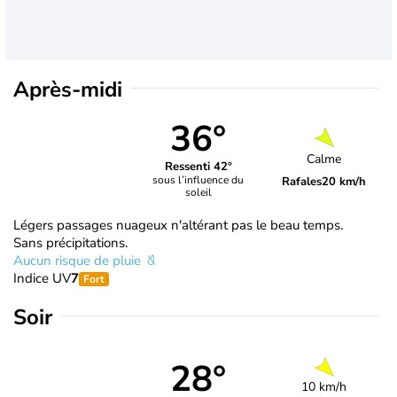
Après-midi
36°
Calme
Ressenti 42°
sous l’influence du
Rafales
20 km/h
soleil
Légers passages nuageux n'altérant pas le beau temps.
Sans précipitations.
Aucun risque de pluie
Indice UV
7
Fort
Soir
28°
10 km/h