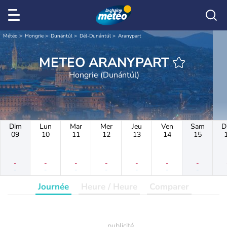
Météo
Hongrie
Dunántúl
Dél-Dunántúl
Aranypart
METEO ARANYPART
Hongrie (Dunántúl)
Dim
Lun
Mar
Mer
Jeu
Ven
Sam
D
09
10
11
12
13
14
15
-
-
-
-
-
-
-
-
-
-
-
-
-
-
Journée
Heure / Heure
Comparer