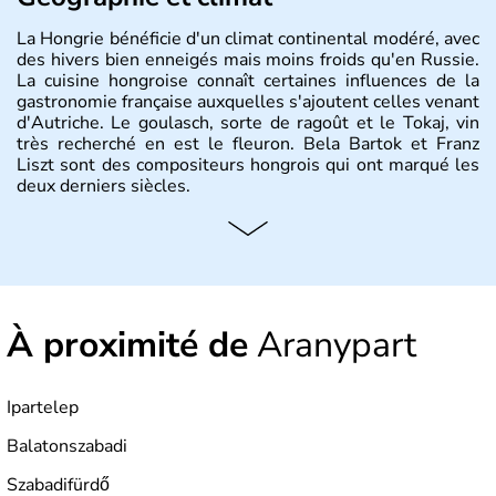
La Hongrie bénéficie d'un climat continental modéré, avec
des hivers bien enneigés mais moins froids qu'en Russie.
La cuisine hongroise connaît certaines influences de la
gastronomie française auxquelles s'ajoutent celles venant
d'Autriche. Le goulasch, sorte de ragoût et le Tokaj, vin
très recherché en est le fleuron. Bela Bartok et Franz
Liszt sont des compositeurs hongrois qui ont marqué les
deux derniers siècles.
Histoire et administration
Pays d'Europe centrale, membre de l'Union européenne
depuis 2004, la Hongrie est aussi appelée « pays magyar
». Un peu plus de dix millions d'habitants composent le
À proximité de
Aranypart
pays dont la langue est bien-sûr le hongrois et la
monnaie le forint. Sa capitale s'appelle Budapest.
L'industrie de la métallurgie s'est pendant longtemps
développée en Hongrie.
Ipartelep
Balatonszabadi
Szabadifürdő