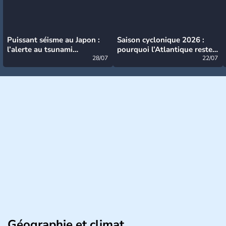
Puissant séisme au Japon :
Saison cyclonique 2026 :
l’alerte au tsunami
pourquoi l’Atlantique reste
désormais levée
28/07
très calme à ce stade ?
22/07
Géographie et climat