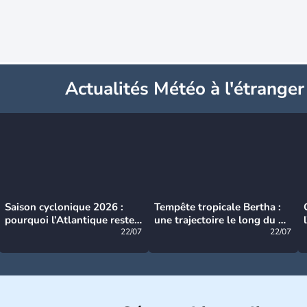
Actualités Météo à l'étranger
Saison cyclonique 2026 :
Tempête tropicale Bertha :
pourquoi l’Atlantique reste
une trajectoire le long du du
très calme à ce stade ?
22/07
littoral américain
22/07