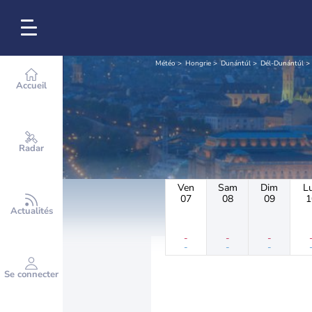
Météo
Hongrie
Dunántúl
Dél-Dunántúl
Accueil
Radar
Ven
Sam
Dim
L
07
08
09
1
Actualités
-
-
-
-
-
-
Se connecter