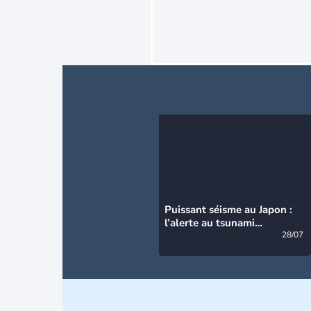
Puissant séisme au Japon :
l’alerte au tsunami
désormais levée
28/07