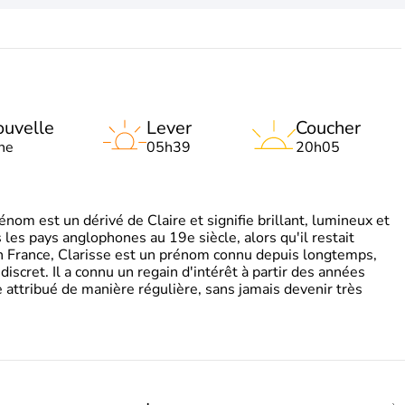
uvelle
Lever
Coucher
ne
05h39
20h05
om est un dérivé de Claire et signifie brillant, lumineux et
s les pays anglophones au 19e siècle, alors qu'il restait
 En France, Clarisse est un prénom connu depuis longtemps,
discret. Il a connu un regain d'intérêt à partir des années
attribué de manière régulière, sans jamais devenir très