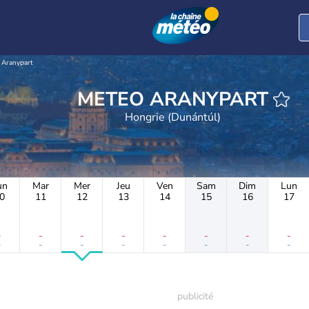
Aranypart
METEO ARANYPART
Hongrie (Dunántúl)
un
Mar
Mer
Jeu
Ven
Sam
Dim
Lun
0
11
12
13
14
15
16
17
-
-
-
-
-
-
-
-
-
-
-
-
-
-
-
-