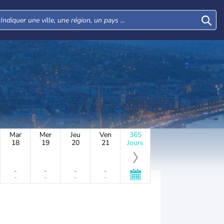
Mar
Mer
Jeu
Ven
365
18
19
20
21
Jours
-
-
-
-
-
-
-
-