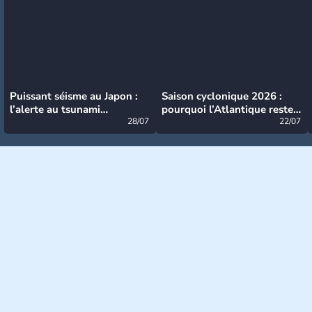
Puissant séisme au Japon :
Saison cyclonique 2026 :
l’alerte au tsunami
pourquoi l’Atlantique reste
désormais levée
28/07
très calme à ce stade ?
22/07