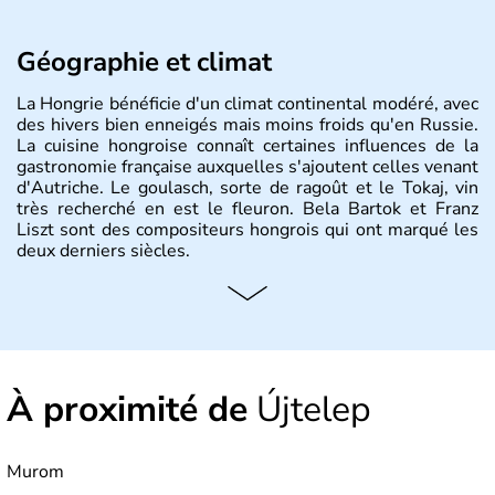
Géographie et climat
La Hongrie bénéficie d'un climat continental modéré, avec
des hivers bien enneigés mais moins froids qu'en Russie.
La cuisine hongroise connaît certaines influences de la
gastronomie française auxquelles s'ajoutent celles venant
d'Autriche. Le goulasch, sorte de ragoût et le Tokaj, vin
très recherché en est le fleuron. Bela Bartok et Franz
Liszt sont des compositeurs hongrois qui ont marqué les
deux derniers siècles.
Histoire et administration
Pays d'Europe centrale, membre de l'Union européenne
depuis 2004, la Hongrie est aussi appelée « pays magyar
». Un peu plus de dix millions d'habitants composent le
À proximité de
Újtelep
pays dont la langue est bien-sûr le hongrois et la
monnaie le forint. Sa capitale s'appelle Budapest.
L'industrie de la métallurgie s'est pendant longtemps
développée en Hongrie.
Murom