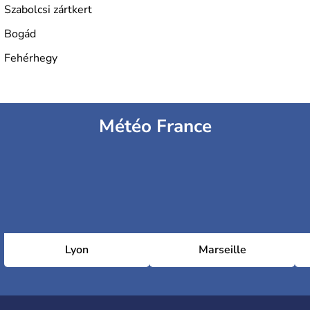
Szabolcsi zártkert
Bogád
Fehérhegy
Météo France
Lyon
Marseille