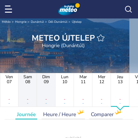
Météo
Hongrie
Dunántúl
Dél-Dunántúl
Újtelep
METEO ÚJTELEP
Hongrie (Dunántúl)
Ven
Sam
Dim
Lun
Mar
Mer
Jeu
V
07
08
09
10
11
12
13
-
-
-
-
-
-
-
-
-
-
-
-
-
-
Journée
Heure / Heure
Comparer