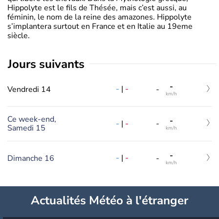
Hippolyte est le fils de Thésée, mais c’est aussi, au
féminin, le nom de la reine des amazones. Hippolyte
s’implantera surtout en France et en Italie au 19eme
siècle.
jours suivants
-
-
|
-
Vendredi 14
-
km/h
Ce week-end,
-
-
|
-
-
Samedi 15
km/h
-
-
|
-
Dimanche 16
-
km/h
Actualités Météo à l'étranger