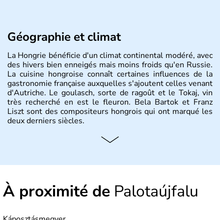
Géographie et climat
La Hongrie bénéficie d'un climat continental modéré, avec
des hivers bien enneigés mais moins froids qu'en Russie.
La cuisine hongroise connaît certaines influences de la
gastronomie française auxquelles s'ajoutent celles venant
d'Autriche. Le goulasch, sorte de ragoût et le Tokaj, vin
très recherché en est le fleuron. Bela Bartok et Franz
Liszt sont des compositeurs hongrois qui ont marqué les
deux derniers siècles.
Histoire et administration
Pays d'Europe centrale, membre de l'Union européenne
depuis 2004, la Hongrie est aussi appelée « pays magyar
». Un peu plus de dix millions d'habitants composent le
À proximité de
Palotaújfalu
pays dont la langue est bien-sûr le hongrois et la
monnaie le forint. Sa capitale s'appelle Budapest.
L'industrie de la métallurgie s'est pendant longtemps
développée en Hongrie.
Káposztásmegyer