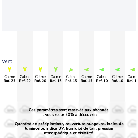
Vent
Calme
Calme
Calme
Calme
Calme
Calme
Calme
Calme
Calme
Raf. 25
Raf. 20
Raf. 20
Raf. 15
Raf. 15
Raf. 15
Raf. 10
Raf. 10
Raf. 1
Ces paramètres sont réservés aux abonnés.
50%
50%
50%
50%
50%
50%
50%
50%
50%
Il vous reste 50% à découvrir:
Quantité de précipitations, couverture nuageuse, indice de
30%
30%
30%
30%
30%
30%
30%
30%
30%
luminosité, indice UV, humidité de l'air, pression
atmosphérique et visibilité.