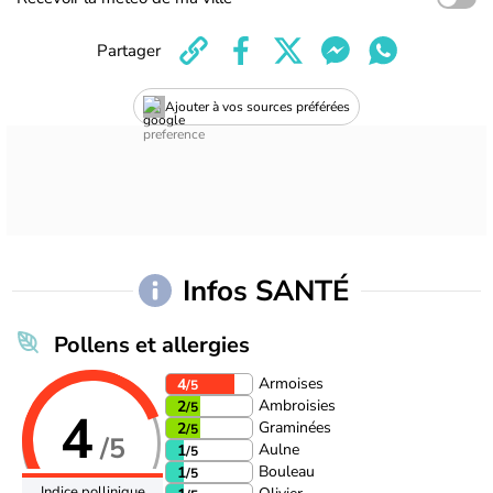
Partager
Ajouter à vos sources préférées
Infos SANTÉ
Pollens et allergies
Armoises
4
/5
Ambroisies
2
/5
4
Graminées
2
/5
/5
Aulne
1
/5
Bouleau
1
/5
Indice pollinique