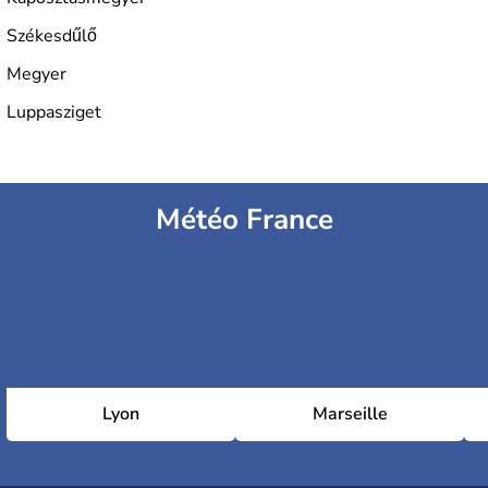
Székesdűlő
Megyer
Luppasziget
Météo France
Lyon
Marseille