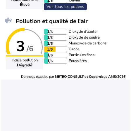
Olivier
1
/5
Élevé
Voir tous les pollens
Pollution et qualité de l'air
Dioxyde d'azote
1
/6
Dioxyde de soufre
1
/6
3
Monoxyde de carbone
1
/6
/6
Ozone
3
/6
Particules fines
1
/6
Indice pollution
Poussières
1
/6
Dégradé
Données établies par
METEO CONSULT et Copernicus AMS(2026)