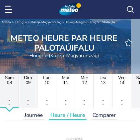
Météo
Hongrie
Közép-Magyarország
Közép-Magyarország
Palotaújfalu
METEO HEURE PAR HEURE
PALOTAÚJFALU
Hongrie (Közép-Magyarország)
Sam
Dim
Lun
Mar
Mer
Jeu
Ven
S
08
09
10
11
12
13
14
-
-
-
-
-
-
-
-
-
-
-
-
-
-
Journée
Heure / Heure
Comparer