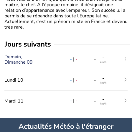
maître, le chef. A l’époque romaine, il désignait une
relation d’appartenance avec l’empereur. Son succès lui a
permis de se répandre dans toute l’Europe latine.
Actuellement, c’est un prénom mixte en France et devenu
très rare.
jours suivants
Demain,
-
-
|
-
-
Dimanche 09
km/h
-
-
|
-
Lundi 10
-
km/h
-
-
|
-
Mardi 11
-
km/h
Actualités Météo à l'étranger