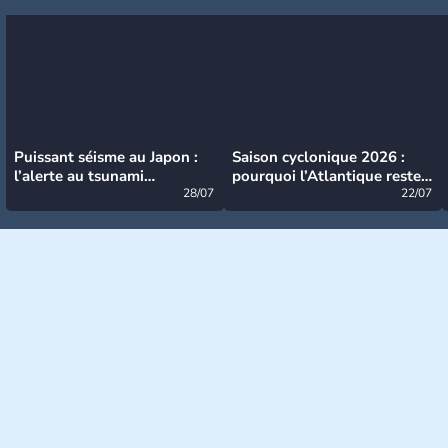
Puissant séisme au Japon :
Saison cyclonique 2026 :
l’alerte au tsunami
pourquoi l’Atlantique reste
désormais levée
28/07
très calme à ce stade ?
22/07