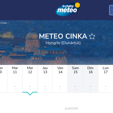
Cinka
METEO CINKA
Hongrie (Dunántúl)
un
Mar
Mer
Jeu
Ven
Sam
Dim
Lun
0
11
12
13
14
15
16
17
-
-
-
-
-
-
-
-
-
-
-
-
-
-
-
-