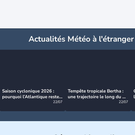
Actualités Météo à l'étranger
Saison cyclonique 2026 :
Tempête tropicale Bertha :
pourquoi l’Atlantique reste
une trajectoire le long du du
très calme à ce stade ?
22/07
littoral américain
22/07