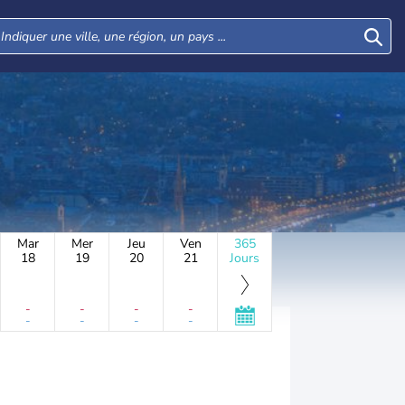
Mar
Mer
Jeu
Ven
365
18
19
20
21
Jours
-
-
-
-
-
-
-
-