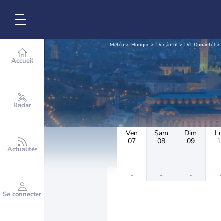
Météo
Hongrie
Dunántúl
Dél-Dunántúl
Accueil
Radar
Ven
Sam
Dim
L
07
08
09
1
Actualités
-
-
-
-
-
-
Se connecter