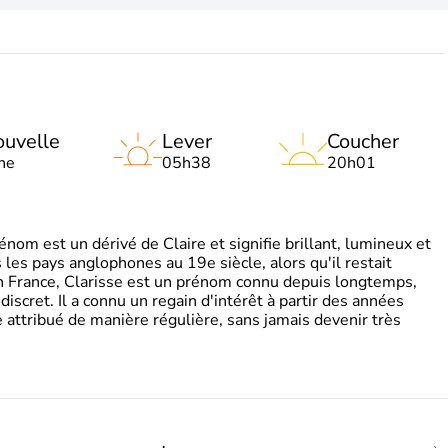
uvelle
Lever
Coucher
ne
05h38
20h01
om est un dérivé de Claire et signifie brillant, lumineux et
s les pays anglophones au 19e siècle, alors qu'il restait
 En France, Clarisse est un prénom connu depuis longtemps,
discret. Il a connu un regain d'intérêt à partir des années
attribué de manière régulière, sans jamais devenir très