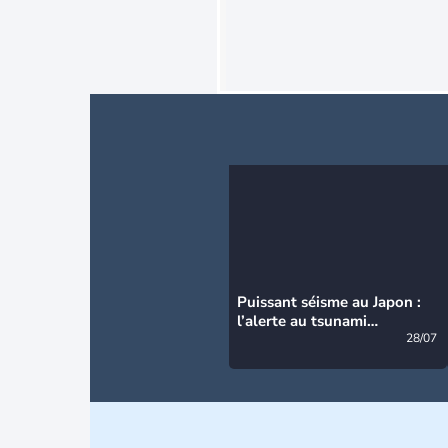
Puissant séisme au Japon :
l’alerte au tsunami
désormais levée
28/07