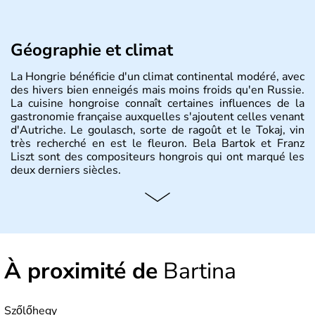
Géographie et climat
La Hongrie bénéficie d'un climat continental modéré, avec
des hivers bien enneigés mais moins froids qu'en Russie.
La cuisine hongroise connaît certaines influences de la
gastronomie française auxquelles s'ajoutent celles venant
d'Autriche. Le goulasch, sorte de ragoût et le Tokaj, vin
très recherché en est le fleuron. Bela Bartok et Franz
Liszt sont des compositeurs hongrois qui ont marqué les
deux derniers siècles.
Histoire et administration
Pays d'Europe centrale, membre de l'Union européenne
depuis 2004, la Hongrie est aussi appelée « pays magyar
». Un peu plus de dix millions d'habitants composent le
À proximité de
Bartina
pays dont la langue est bien-sûr le hongrois et la
monnaie le forint. Sa capitale s'appelle Budapest.
L'industrie de la métallurgie s'est pendant longtemps
développée en Hongrie.
Szőlőhegy