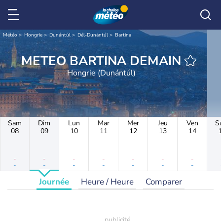
Météo
Hongrie
Dunántúl
Dél-Dunántúl
Bartina
METEO BARTINA DEMAIN
Hongrie (Dunántúl)
Sam
Dim
Lun
Mar
Mer
Jeu
Ven
S
08
09
10
11
12
13
14
-
-
-
-
-
-
-
-
-
-
-
-
-
-
Journée
Heure / Heure
Comparer