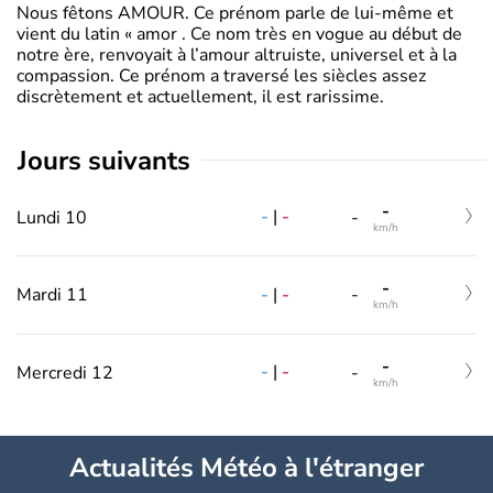
Nous fêtons AMOUR. Ce prénom parle de lui-même et
vient du latin « amor . Ce nom très en vogue au début de
notre ère, renvoyait à l’amour altruiste, universel et à la
compassion. Ce prénom a traversé les siècles assez
discrètement et actuellement, il est rarissime.
jours suivants
-
-
|
-
Lundi 10
-
km/h
-
-
|
-
Mardi 11
-
km/h
-
-
|
-
Mercredi 12
-
km/h
Actualités Météo à l'étranger