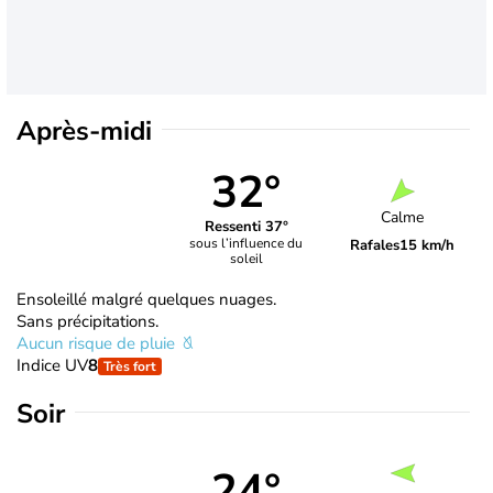
Après-midi
32°
Calme
Ressenti 37°
sous l’influence du
Rafales
15 km/h
soleil
Ensoleillé malgré quelques nuages.
Sans précipitations.
Aucun risque de pluie
Indice UV
8
Très fort
Soir
24°