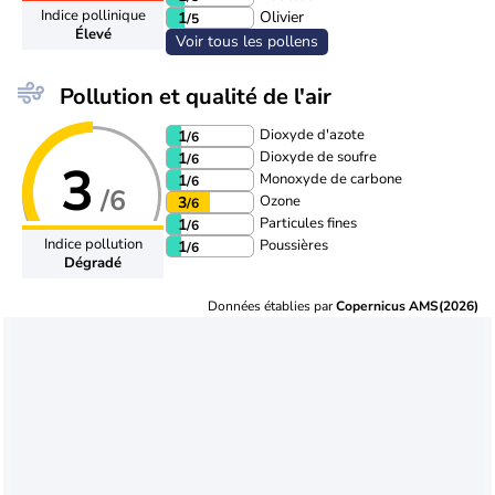
Indice pollinique
Olivier
1
/5
Élevé
Voir tous les pollens
Pollution et qualité de l'air
Dioxyde d'azote
1
/6
Dioxyde de soufre
1
/6
3
Monoxyde de carbone
1
/6
/6
Ozone
3
/6
Particules fines
1
/6
Indice pollution
Poussières
1
/6
Dégradé
Données établies par
Copernicus AMS(2026)