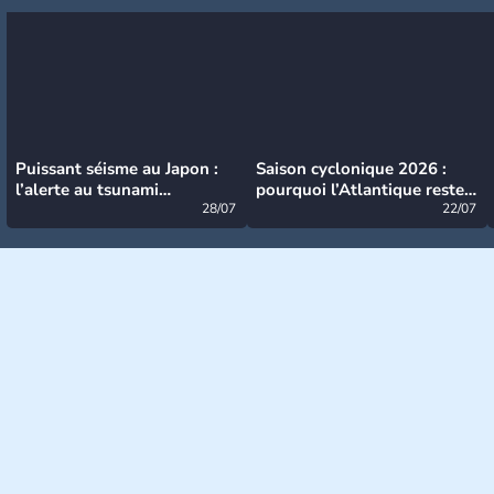
Puissant séisme au Japon :
Saison cyclonique 2026 :
l’alerte au tsunami
pourquoi l’Atlantique reste
désormais levée
28/07
très calme à ce stade ?
22/07