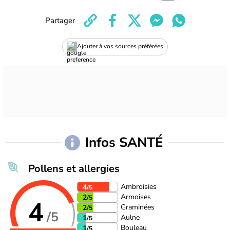
Partager
Ajouter à vos sources préférées
Infos SANTÉ
Pollens et allergies
Ambroisies
4
/5
Armoises
2
/5
4
Graminées
2
/5
/5
Aulne
1
/5
Bouleau
1
/5