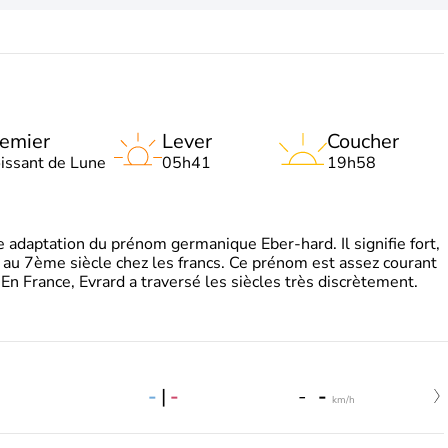
emier
Lever
Coucher
oissant de Lune
05h41
19h58
adaptation du prénom germanique Eber-hard. Il signifie fort,
à au 7ème siècle chez les francs. Ce prénom est assez courant
En France, Evrard a traversé les siècles très discrètement.
-
|
-
-
-
km/h