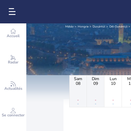
Météo
Hongrie
Dunántúl
Dél-Dunántúl
Accueil
Radar
Sam
Dim
Lun
M
08
09
10
1
Actualités
-
-
-
-
-
-
Se connecter