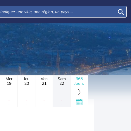
Mer
Jeu
Ven
Sam
365
19
20
21
22
Jours
-
-
-
-
-
-
-
-