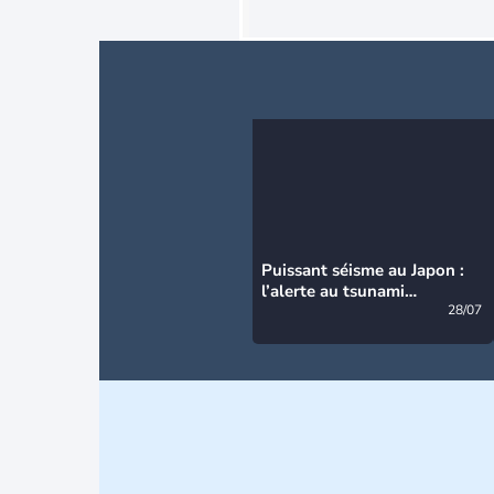
Puissant séisme au Japon :
l’alerte au tsunami
désormais levée
28/07