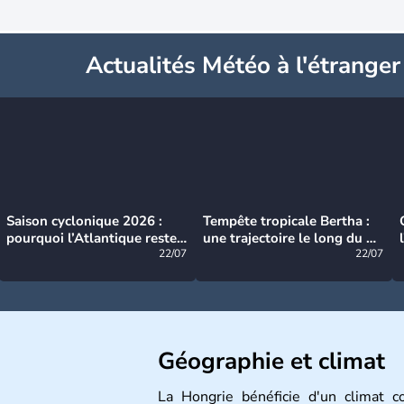
Actualités Météo à l'étranger
Saison cyclonique 2026 :
Tempête tropicale Bertha :
pourquoi l’Atlantique reste
une trajectoire le long du du
très calme à ce stade ?
22/07
littoral américain
22/07
Géographie et climat
La Hongrie bénéficie d'un climat c