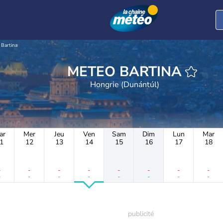
Bartina
METEO BARTINA
Hongrie (Dunántúl)
ar
Mer
Jeu
Ven
Sam
Dim
Lun
Mar
1
12
13
14
15
16
17
18
-
-
-
-
-
-
-
-
-
-
-
-
-
-
-
-