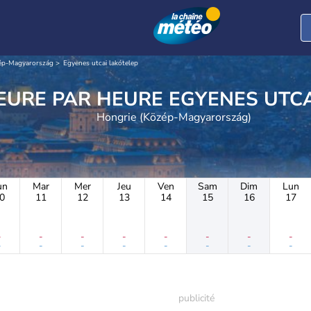
ép-Magyarország
Egyenes utcai lakótelep
METEO HEURE PAR HEURE E
Hongrie (Közép-Magyarország)
un
Mar
Mer
Jeu
Ven
Sam
Dim
Lun
0
11
12
13
14
15
16
17
-
-
-
-
-
-
-
-
-
-
-
-
-
-
-
-