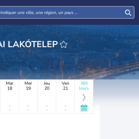
GYENES UTCAI LAKÓTELEP
Mar
Mer
Jeu
Ven
365
18
19
20
21
Jours
-
-
-
-
-
-
-
-