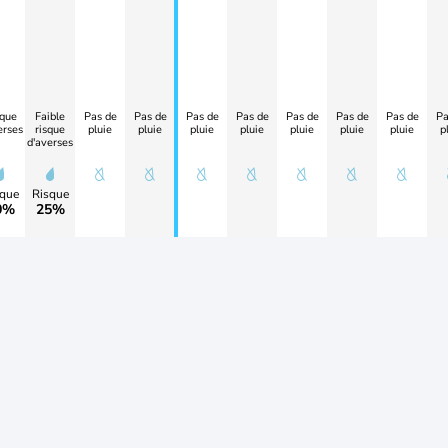
que
Faible
Pas de
Pas de
Pas de
Pas de
Pas de
Pas de
Pas de
Pa
erses
risque
pluie
pluie
pluie
pluie
pluie
pluie
pluie
p
d'averses
que
Risque
0%
25%