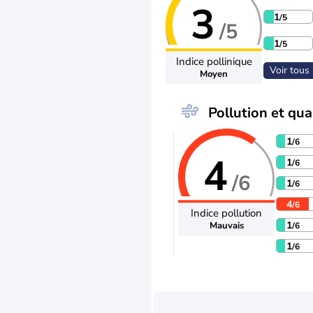
3
1
/5
/5
1
/5
Indice pollinique
Voir tous 
Moyen
Pollution et qual
1
/6
4
1
/6
/6
1
/6
4
/6
Indice pollution
1
Mauvais
/6
1
/6