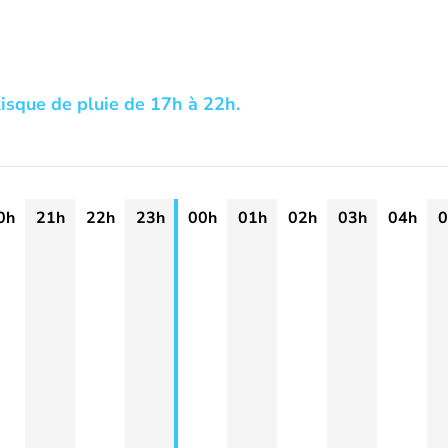
isque de pluie de 17h à 22h.
0h
21h
22h
23h
00h
01h
02h
03h
04h
0