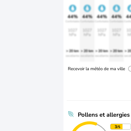
44%
44%
44%
44%
4
Confortable
Confortable
Confortable
Confortable
Confo
1027
1027
1027
1027
10
hPa
hPa
hPa
hPa
h
> 20 km
> 20 km
> 20 km
> 20 km
> 2
excellente
excellente
excellente
excellente
excel
Recevoir la météo de ma ville
Pollens et allergies
3
/5