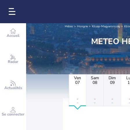
Météo
Hongrie
Közép-Magyarország
Köz
Accueil
Radar
Ven
Sam
Dim
L
07
08
09
1
Actualités
-
-
-
-
-
-
Se connecter