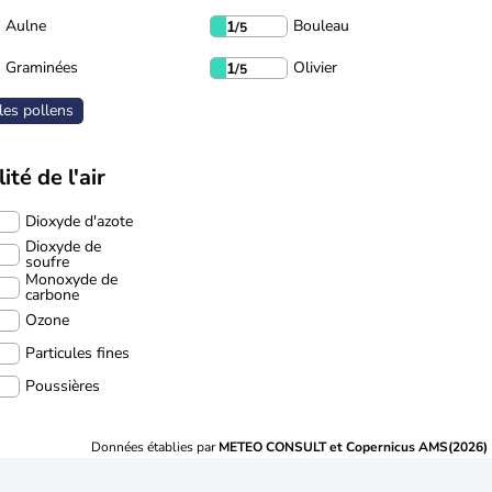
Aulne
Bouleau
1
/5
Graminées
Olivier
1
/5
les pollens
ité de l'air
Dioxyde d'azote
Dioxyde de
soufre
Monoxyde de
carbone
Ozone
Particules fines
Poussières
Données établies par
METEO CONSULT et Copernicus AMS(2026)