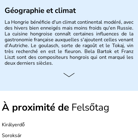
Géographie et climat
La Hongrie bénéficie d'un climat continental modéré, avec
des hivers bien enneigés mais moins froids qu'en Russie.
La cuisine hongroise connaît certaines influences de la
gastronomie française auxquelles s'ajoutent celles venant
d'Autriche. Le goulasch, sorte de ragoût et le Tokaj, vin
très recherché en est le fleuron. Bela Bartok et Franz
Liszt sont des compositeurs hongrois qui ont marqué les
deux derniers siècles.
Histoire et administration
Pays d'Europe centrale, membre de l'Union européenne
depuis 2004, la Hongrie est aussi appelée « pays magyar
». Un peu plus de dix millions d'habitants composent le
À proximité de
Felsőtag
pays dont la langue est bien-sûr le hongrois et la
monnaie le forint. Sa capitale s'appelle Budapest.
L'industrie de la métallurgie s'est pendant longtemps
développée en Hongrie.
Királyerdő
Soroksár