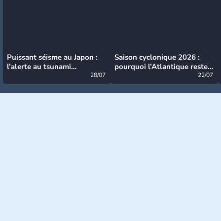
Puissant séisme au Japon :
Saison cyclonique 2026 :
l’alerte au tsunami
pourquoi l’Atlantique reste
désormais levée
28/07
très calme à ce stade ?
22/07