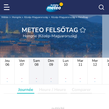
Météo
Hongrie
Közép-Magyarország
Közép-Magyarország
Felsőtag
METEO FELSŐTAG
Hongrie (Közép-Magyarország)
Jeu
Ven
Sam
Dim
Lun
Mar
Mer
J
06
07
08
09
10
11
12
-
-
-
-
-
-
-
-
-
-
-
-
-
-
Journée
Heure / Heure
Comparer