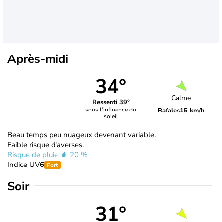
Après-midi
34°
Calme
Ressenti 39°
sous l’influence du
Rafales
15 km/h
soleil
Beau temps peu nuageux devenant variable.
Faible risque d'averses.
Risque de pluie
20 %
Indice UV
6
Fort
Soir
31°