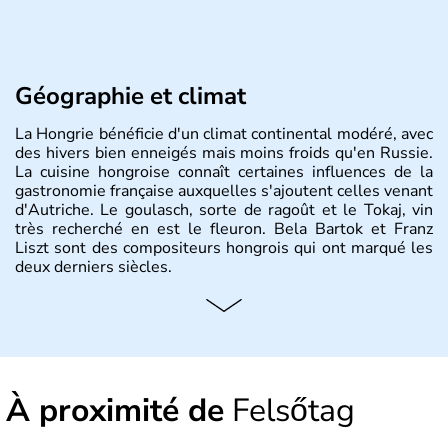
Géographie et climat
La Hongrie bénéficie d'un climat continental modéré, avec
des hivers bien enneigés mais moins froids qu'en Russie.
La cuisine hongroise connaît certaines influences de la
gastronomie française auxquelles s'ajoutent celles venant
d'Autriche. Le goulasch, sorte de ragoût et le Tokaj, vin
très recherché en est le fleuron. Bela Bartok et Franz
Liszt sont des compositeurs hongrois qui ont marqué les
deux derniers siècles.
Histoire et administration
Pays d'Europe centrale, membre de l'Union européenne
depuis 2004, la Hongrie est aussi appelée « pays magyar
». Un peu plus de dix millions d'habitants composent le
À proximité de
Felsőtag
pays dont la langue est bien-sûr le hongrois et la
monnaie le forint. Sa capitale s'appelle Budapest.
L'industrie de la métallurgie s'est pendant longtemps