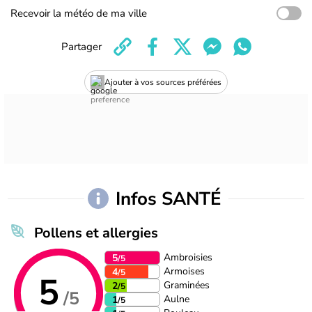
Recevoir la météo de ma ville
Partager
Ajouter à vos sources préférées
Infos SANTÉ
Pollens et allergies
Ambroisies
5
/5
Armoises
4
/5
5
Graminées
2
/5
/5
Aulne
1
/5