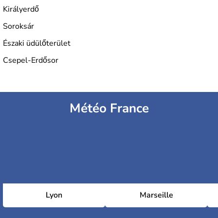
développée en Hongrie.
Királyerdő
Soroksár
Északi üdülőterület
Csepel-Erdősor
Météo France
Lyon
Marseille