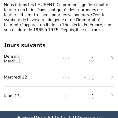
Nous fêtons les LAURENT. Ce prénom signifie « feuille
laurier » en latin. Dans l’antiquité, des couronnes de
lauriers étaient tressées pour les vainqueurs. C’est le
symbole de la victoire, du génie et de l’immortalité.
Laurent réapparait en Italie au 15e siècle. En France, son
succès dure de 1965 à 1975. Depuis, il se fait rare.
jours suivants
Demain,
-
-
|
-
-
Mardi 11
km/h
-
-
|
-
Mercredi 12
-
km/h
-
-
|
-
Jeudi 13
-
km/h