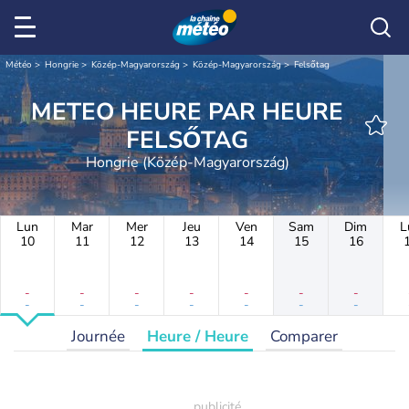
Météo
Hongrie
Közép-Magyarország
Közép-Magyarország
Felsőtag
METEO HEURE PAR HEURE
FELSŐTAG
Hongrie (Közép-Magyarország)
Lun
Mar
Mer
Jeu
Ven
Sam
Dim
L
10
11
12
13
14
15
16
-
-
-
-
-
-
-
-
-
-
-
-
-
-
Journée
Heure / Heure
Comparer