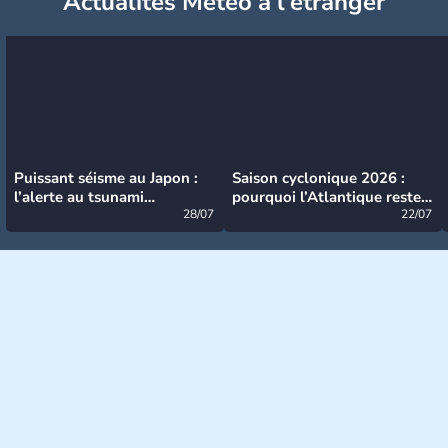
Actualités Météo à l'étranger
Puissant séisme au Japon :
Saison cyclonique 2026 :
l’alerte au tsunami
pourquoi l’Atlantique reste
désormais levée
28/07
très calme à ce stade ?
22/07