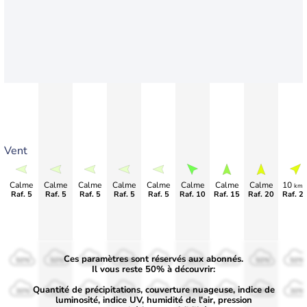
Vent
Calme
Calme
Calme
Calme
Calme
Calme
Calme
Calme
10
km/
Raf. 5
Raf. 5
Raf. 5
Raf. 5
Raf. 5
Raf. 10
Raf. 15
Raf. 20
Raf. 2
Ces paramètres sont réservés aux abonnés.
50%
50%
50%
50%
50%
50%
50%
50%
50%
Il vous reste 50% à découvrir:
Quantité de précipitations, couverture nuageuse, indice de
30%
30%
30%
30%
30%
30%
30%
30%
30%
luminosité, indice UV, humidité de l'air, pression