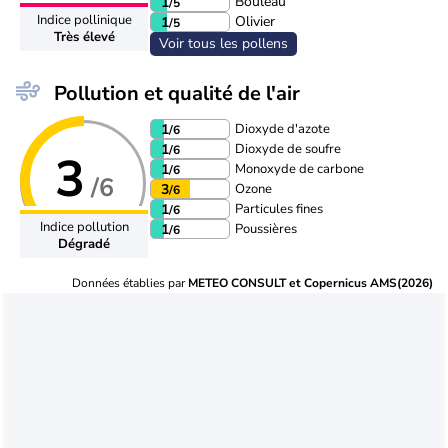
Bouleau
1
/5
Indice pollinique
Olivier
1
/5
Très élevé
Voir tous les pollens
Pollution et qualité de l'air
Dioxyde d'azote
1
/6
Dioxyde de soufre
1
/6
3
Monoxyde de carbone
1
/6
/6
Ozone
3
/6
Particules fines
1
/6
Indice pollution
Poussières
1
/6
Dégradé
Données établies par
METEO CONSULT et Copernicus AMS(2026)